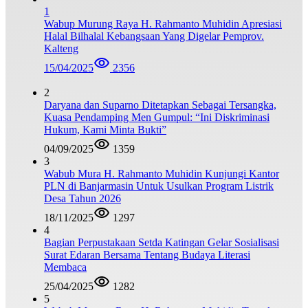
1
Wabup Murung Raya H. Rahmanto Muhidin Apresiasi
Halal Bilhalal Kebangsaan Yang Digelar Pemprov.
Kalteng
15/04/2025
2356
2
Daryana dan Suparno Ditetapkan Sebagai Tersangka,
Kuasa Pendamping Men Gumpul: “Ini Diskriminasi
Hukum, Kami Minta Bukti”
04/09/2025
1359
3
Wabub Mura H. Rahmanto Muhidin Kunjungi Kantor
PLN di Banjarmasin Untuk Usulkan Program Listrik
Desa Tahun 2026
18/11/2025
1297
4
Bagian Perpustakaan Setda Katingan Gelar Sosialisasi
Surat Edaran Bersama Tentang Budaya Literasi
Membaca
25/04/2025
1282
5