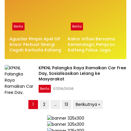
Berita
Berita
Agustiar Pimpin Apel GP
Rakor Inflasi Bersama
Ansor Perkuat Sinergi
Kemendagri, Pemprov
Cegah Karhutla Kalteng
Kalteng Fokus Jaga
Stabilitas Harga Pangan
KPKNL Palangka Raya Ramaikan Car Free
Day, Sosialisasikan Lelang ke
Masyarakat
Berita
07/06/2026
Paginasi
1
2
…
13
Berikutnya »
pos