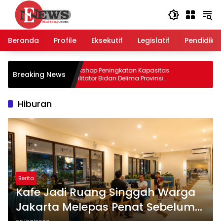
Langsung
ke
konten
Beranda
Profile
Eksekutif
Legislatif
Pendidika
Workshop Peningkatan Kapasitas
Agustia
Breaking News
Fasilitator Bidan Delima Provinsi
Sinergi
Kalimantan Tengah
Hiburan
Berita
Kafe Jadi Ruang Singgah Warga
Jakarta Melepas Penat Sebelum