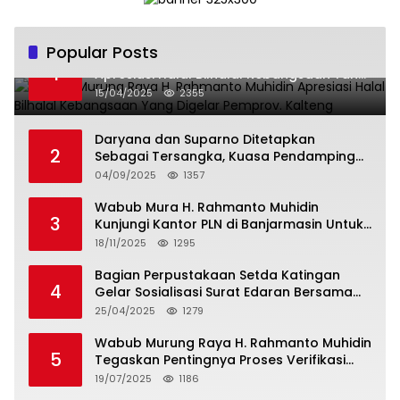
Popular Posts
Wabup Murung Raya H. Rahmanto Muhidin
1
Apresiasi Halal Bilhalal Kebangsaan Yang
Digelar Pemprov. Kalteng
15/04/2025
2355
Daryana dan Suparno Ditetapkan
2
Sebagai Tersangka, Kuasa Pendamping
Men Gumpul: “Ini Diskriminasi Hukum, Kami
04/09/2025
1357
Minta Bukti”
Wabub Mura H. Rahmanto Muhidin
3
Kunjungi Kantor PLN di Banjarmasin Untuk
Usulkan Program Listrik Desa Tahun 2026
18/11/2025
1295
Bagian Perpustakaan Setda Katingan
4
Gelar Sosialisasi Surat Edaran Bersama
Tentang Budaya Literasi Membaca
25/04/2025
1279
Wabub Murung Raya H. Rahmanto Muhidin
5
Tegaskan Pentingnya Proses Verifikasi
Penerima Manfaat Program Kartu Hebat
19/07/2025
1186
BLT Tahun 2025