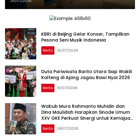
Pulang
26/07/2026
KBRI di Beijing Gelar Konser, Tampilkan
Pesona Seni Musik Indonesia
Berita
25/07/2026
Duta Pariwisata Barito Utara Siap Wakili
Kalteng di Ajang Jagau Bawi Nyai 2026
Berita
16/07/2026
Wabub Mura Rahmanto Muhidin dan
Dina Maulidah Harapkan Sinode Umum
XXV GKE Perkuat Sinergi untuk Kemajuan
Daerah
Berita
08/07/2026