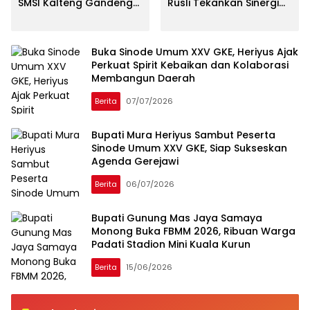
SMSI Kalteng Gandeng
Rusli Tekankan Sinergi
Kejari Palangka Raya
Orang Tua dan Sekolah
Lewat News Room Jaga
untuk Cegah Bullying
Desa
Buka Sinode Umum XXV GKE, Heriyus Ajak
Perkuat Spirit Kebaikan dan Kolaborasi
Membangun Daerah
Berita
07/07/2026
Bupati Mura Heriyus Sambut Peserta
Sinode Umum XXV GKE, Siap Sukseskan
Agenda Gerejawi
Berita
06/07/2026
Bupati Gunung Mas Jaya Samaya
Monong Buka FBMM 2026, Ribuan Warga
Padati Stadion Mini Kuala Kurun
Berita
15/06/2026