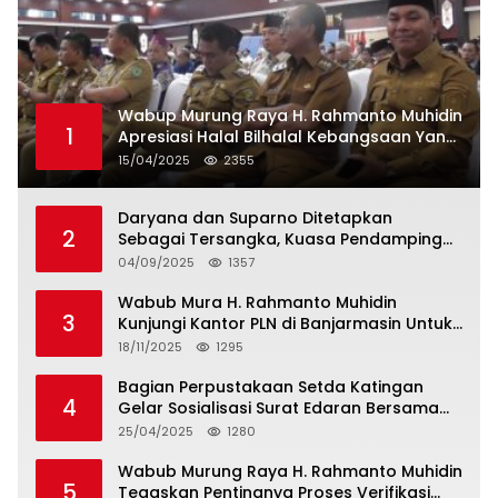
Wabup Murung Raya H. Rahmanto Muhidin
1
Apresiasi Halal Bilhalal Kebangsaan Yang
Digelar Pemprov. Kalteng
15/04/2025
2355
Daryana dan Suparno Ditetapkan
2
Sebagai Tersangka, Kuasa Pendamping
Men Gumpul: “Ini Diskriminasi Hukum, Kami
04/09/2025
1357
Minta Bukti”
Wabub Mura H. Rahmanto Muhidin
3
Kunjungi Kantor PLN di Banjarmasin Untuk
Usulkan Program Listrik Desa Tahun 2026
18/11/2025
1295
Bagian Perpustakaan Setda Katingan
4
Gelar Sosialisasi Surat Edaran Bersama
Tentang Budaya Literasi Membaca
25/04/2025
1280
Wabub Murung Raya H. Rahmanto Muhidin
5
Tegaskan Pentingnya Proses Verifikasi