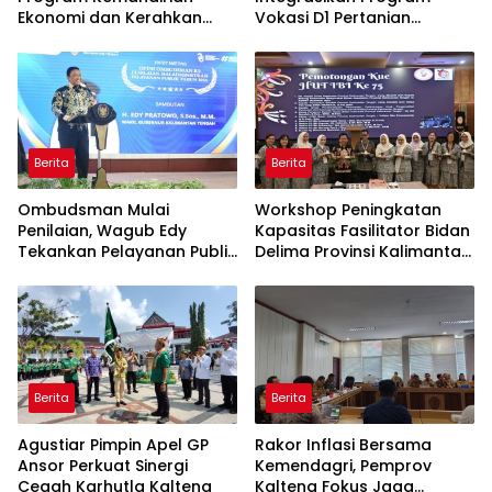
Ekonomi dan Kerahkan
Vokasi D1 Pertanian
Banser Bantu Penanganan
dengan KHBS
Karhutla
Berita
Berita
Ombudsman Mulai
Workshop Peningkatan
Penilaian, Wagub Edy
Kapasitas Fasilitator Bidan
Tekankan Pelayanan Publik
Delima Provinsi Kalimantan
Berkualitas
Tengah
Berita
Berita
Agustiar Pimpin Apel GP
Rakor Inflasi Bersama
Ansor Perkuat Sinergi
Kemendagri, Pemprov
Cegah Karhutla Kalteng
Kalteng Fokus Jaga