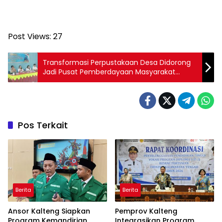
Post Views:
27
Transformasi Perpustakaan Desa Didorong
Jadi Pusat Pemberdayaan Masyarakat
Katingan
Pos Terkait
Berita
Berita
Ansor Kalteng Siapkan
Pemprov Kalteng
Program Kemandirian
Integrasikan Program