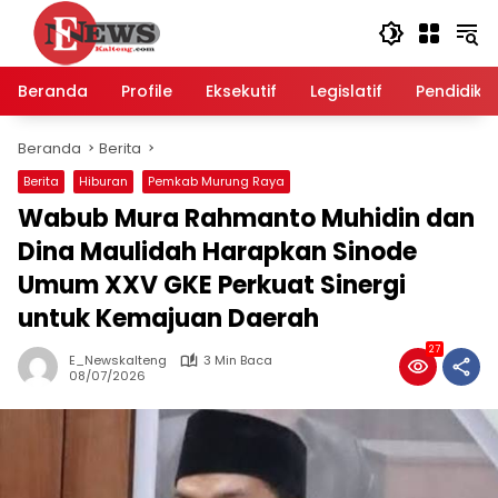
Langsung
ke
konten
Beranda
Profile
Eksekutif
Legislatif
Pendidika
Beranda
Berita
Berita
Hiburan
Pemkab Murung Raya
Wabub Mura Rahmanto Muhidin dan
Dina Maulidah Harapkan Sinode
Umum XXV GKE Perkuat Sinergi
untuk Kemajuan Daerah
27
E_Newskalteng
3 Min Baca
08/07/2026