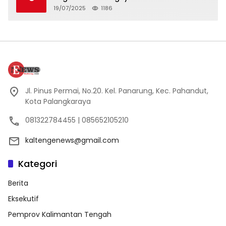
Penerima Manfaat Program Kartu Hebat
19/07/2025
1186
BLT Tahun 2025
Jl. Pinus Permai, No.20. Kel. Panarung, Kec. Pahandut,
Kota Palangkaraya
081322784455 | 085652105210
kaltengenews@gmail.com
Kategori
Berita
Eksekutif
Pemprov Kalimantan Tengah