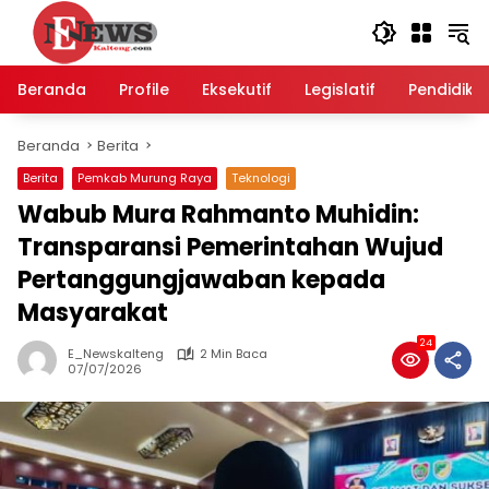
Langsung
ke
konten
Beranda
Profile
Eksekutif
Legislatif
Pendidika
Beranda
Berita
Berita
Pemkab Murung Raya
Teknologi
Wabub Mura Rahmanto Muhidin:
Transparansi Pemerintahan Wujud
Pertanggungjawaban kepada
Masyarakat
24
E_Newskalteng
2 Min Baca
07/07/2026