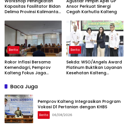
Workshop Peningkatan
Agustiar Pimpin Apel GP
Kapasitas Fasilitator Bidan
Ansor Perkuat Sinergi
Delima Provinsi Kalimantan
Cegah Karhutla Kalteng
Tengah
Berita
Berita
Rakor Inflasi Bersama
Sekda: WSO/Angels Award
Kemendagri, Pemprov
Platinum Buktikan Layanan
Kalteng Fokus Jaga
Kesehatan Kalteng
Stabilitas Harga Pangan
Berstandar Internasional
Baca Juga
Pemprov Kalteng Integrasikan Program
Vokasi D1 Pertanian dengan KHBS
Berita
06/08/2026