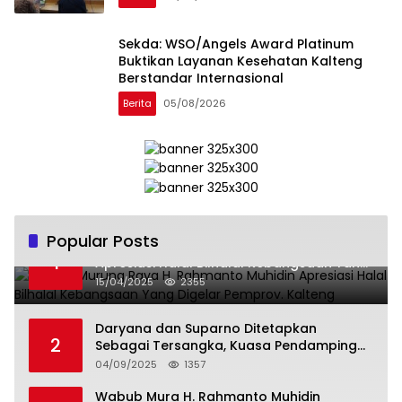
Sekda: WSO/Angels Award Platinum
Buktikan Layanan Kesehatan Kalteng
Berstandar Internasional
Berita
05/08/2026
Popular Posts
Wabup Murung Raya H. Rahmanto Muhidin
1
Apresiasi Halal Bilhalal Kebangsaan Yang
Digelar Pemprov. Kalteng
15/04/2025
2355
Daryana dan Suparno Ditetapkan
2
Sebagai Tersangka, Kuasa Pendamping
Men Gumpul: “Ini Diskriminasi Hukum, Kami
04/09/2025
1357
Minta Bukti”
Wabub Mura H. Rahmanto Muhidin