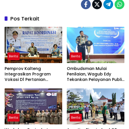
Pos Terkait
Berita
Berita
Pemprov Kalteng
Ombudsman Mulai
Integrasikan Program
Penilaian, Wagub Edy
Vokasi D1 Pertanian
Tekankan Pelayanan Publik
dengan KHBS
Berkualitas
Berita
Berita