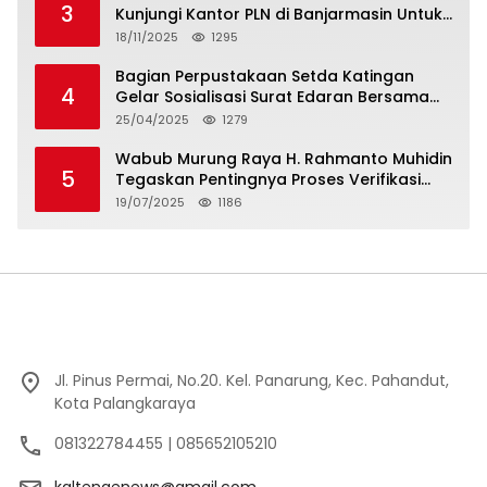
3
Kunjungi Kantor PLN di Banjarmasin Untuk
Usulkan Program Listrik Desa Tahun 2026
18/11/2025
1295
Bagian Perpustakaan Setda Katingan
4
Gelar Sosialisasi Surat Edaran Bersama
Tentang Budaya Literasi Membaca
25/04/2025
1279
Wabub Murung Raya H. Rahmanto Muhidin
5
Tegaskan Pentingnya Proses Verifikasi
Penerima Manfaat Program Kartu Hebat
19/07/2025
1186
BLT Tahun 2025
Jl. Pinus Permai, No.20. Kel. Panarung, Kec. Pahandut,
Kota Palangkaraya
081322784455 | 085652105210
kaltengenews@gmail.com