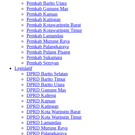
Pemkab Barito Utara
Pemkab Gunung Mas
Pemkab Kapuas
Pemkab Katingan
Pemkab Kotawaringin Barat
Pemkab Kotawaringin Timur
Pemkab Lamandau
Pemkab Murung Raya
Pemkab Palangkaraya
Pemkab Pulang Pisang
Pemkab Sukamara
Pemkab Seruyan
Legislatif
DPRD Barito Selatan
DPRD Barito Timur
DPRD Barito Utara
DPRD Gunung Mas
DPRD Kalteng
DPRD Kapuas
DPRD Katingan
DPRD Kota Waringin Barat
DPRD Kota Waringin Timur
DPRD Lamandau
DPRD Murung Raya
DPRD Palangkaraya