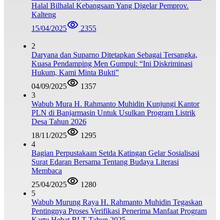
Halal Bilhalal Kebangsaan Yang Digelar Pemprov.
Kalteng
15/04/2025
2355
2
Daryana dan Suparno Ditetapkan Sebagai Tersangka,
Kuasa Pendamping Men Gumpul: “Ini Diskriminasi
Hukum, Kami Minta Bukti”
04/09/2025
1357
3
Wabub Mura H. Rahmanto Muhidin Kunjungi Kantor
PLN di Banjarmasin Untuk Usulkan Program Listrik
Desa Tahun 2026
18/11/2025
1295
4
Bagian Perpustakaan Setda Katingan Gelar Sosialisasi
Surat Edaran Bersama Tentang Budaya Literasi
Membaca
25/04/2025
1280
5
Wabub Murung Raya H. Rahmanto Muhidin Tegaskan
Pentingnya Proses Verifikasi Penerima Manfaat Program
Kartu Hebat BLT Tahun 2025