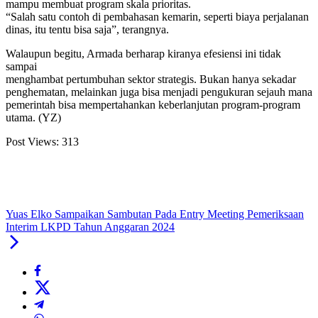
mampu membuat program skala prioritas.
“Salah satu contoh di pembahasan kemarin, seperti biaya perjalanan
dinas, itu tentu bisa saja”, terangnya.
Walaupun begitu, Armada berharap kiranya efesiensi ini tidak
sampai
menghambat pertumbuhan sektor strategis. Bukan hanya sekadar
penghematan, melainkan juga bisa menjadi pengukuran sejauh mana
pemerintah bisa mempertahankan keberlanjutan program-program
utama. (YZ)
Post Views:
313
Yuas Elko Sampaikan Sambutan Pada Entry Meeting Pemeriksaan
Interim LKPD Tahun Anggaran 2024