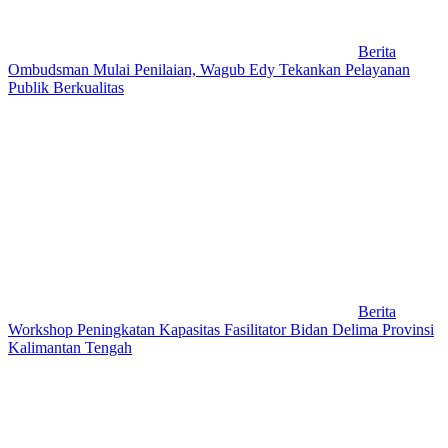
Berita
Ombudsman Mulai Penilaian, Wagub Edy Tekankan Pelayanan
Publik Berkualitas
Berita
Workshop Peningkatan Kapasitas Fasilitator Bidan Delima Provinsi
Kalimantan Tengah