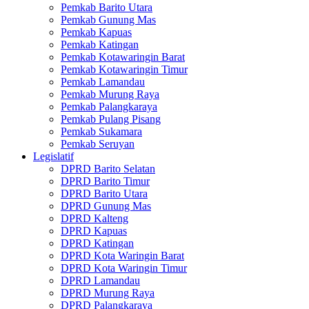
Pemkab Barito Utara
Pemkab Gunung Mas
Pemkab Kapuas
Pemkab Katingan
Pemkab Kotawaringin Barat
Pemkab Kotawaringin Timur
Pemkab Lamandau
Pemkab Murung Raya
Pemkab Palangkaraya
Pemkab Pulang Pisang
Pemkab Sukamara
Pemkab Seruyan
Legislatif
DPRD Barito Selatan
DPRD Barito Timur
DPRD Barito Utara
DPRD Gunung Mas
DPRD Kalteng
DPRD Kapuas
DPRD Katingan
DPRD Kota Waringin Barat
DPRD Kota Waringin Timur
DPRD Lamandau
DPRD Murung Raya
DPRD Palangkaraya