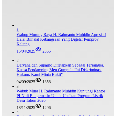
1
Wabup Murung Raya H. Rahmanto Muhidin Apresiasi
Halal Bilhalal Kebangsaan Yang Digelar Pemprov.
Kalteng
15/04/2025
2355
2
Daryana dan Suparno Ditetapkan Sebagai Tersangka,
Kuasa Pendamping Men Gumpul: “Ini Diskriminasi
Hukum, Kami Minta Bukti”
04/09/2025
1358
3
Wabub Mura H. Rahmanto Muhidin Kunjungi Kantor
PLN di Banjarmasin Untuk Usulkan Program Listrik
Desa Tahun 2026
18/11/2025
1296
4