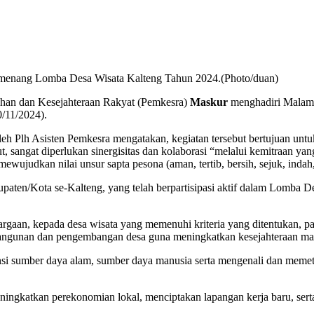
emenang Lomba Desa Wisata Kalteng Tahun 2024.(Photo/duan)
ahan dan Kesejahteraan Rakyat (Pemkesra)
Maskur
menghadiri Malam 
/11/2024).
eh Plh Asisten Pemkesra mengatakan, kegiatan tersebut bertujuan untu
, sangat diperlukan sinergisitas dan kolaborasi “melalui kemitraan y
wujudkan nilai unsur sapta pesona (aman, tertib, bersih, sejuk, inda
aten/Kota se-Kalteng, yang telah berpartisipasi aktif dalam Lomba De
an, kepada desa wisata yang memenuhi kriteria yang ditentukan, pada
ngunan dan pengembangan desa guna meningkatkan kesejahteraan mas
ensi sumber daya alam, sumber daya manusia serta mengenali dan meme
 meningkatkan perekonomian lokal, menciptakan lapangan kerja baru, s