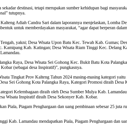
sekadar destinasi, tetapi merupakan sumber kehidupan bagi masyarak
nal” tutupnya.
Kalteng Adiah Candra Sari dalam laporannya menjelaskan, Lomba Des
entuk untuk memberdayakan masyarakat, “agar dapat berperan dalam m
tan Tengah, yakni; Desa Wisata Upon Batu Kec. Tewah Kab. Gumas; D
ec. Kamipang Kab. Katingan; Desa Wisata Riam Tinggi Kec. Delang 
 Lamandau.
alangka Raya, Desa Wisata Sei Gohong Kec. Bukit Batu Kota Palangk
obar (sebagai desa Inspiratif)”, pungkasnya.
ta Tingkat Prov Kalteng Tahun 2024 masing-masing kategori yaitu se
h Desa Sei Gohong Kota Palangka Raya, Kategori Promosi diraih Desa
Kategori Kelembagaan diraih oleh Desa Sumber Mulya Kab. Lamandau,
esa Wisata Inspiratif diraih Desa Sekonyer Kab. Kobar.
an Piala, Piagam Penghargaan dan uang pembinaan sebesar 25 juta rup
 Tinggi Kab. Lamandau mendapatkan Piala, Piagam Penghargaan dan uan