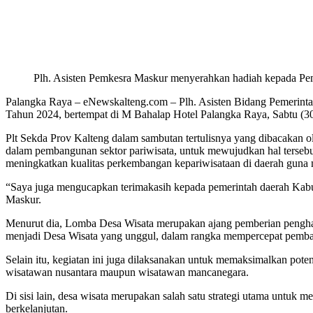
Plh. Asisten Pemkesra Maskur menyerahkan hadiah kepada P
Palangka Raya – eNewskalteng.com – Plh. Asisten Bidang Pemerint
Tahun 2024, bertempat di M Bahalap Hotel Palangka Raya, Sabtu (30
Plt Sekda Prov Kalteng dalam sambutan tertulisnya yang dibacakan ol
dalam pembangunan sektor pariwisata, untuk mewujudkan hal tersebut
meningkatkan kualitas perkembangan kepariwisataan di daerah guna me
“Saya juga mengucapkan terimakasih kepada pemerintah daerah Kabup
Maskur.
Menurut dia, Lomba Desa Wisata merupakan ajang pemberian pengharga
menjadi Desa Wisata yang unggul, dalam rangka mempercepat pemba
Selain itu, kegiatan ini juga dilaksanakan untuk memaksimalkan pot
wisatawan nusantara maupun wisatawan mancanegara.
Di sisi lain, desa wisata merupakan salah satu strategi utama untuk
berkelanjutan.