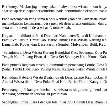
Berikutnya Maskur juga menyatakan, bahwa desa wisata bukan hanya 
agar setiap desa dapat berkontribusi pada pertumbuhan ekonomi nasio
Pada kesempatan yang sama Kadis Kebudayaan dan Pariwisata Prov. 
meningkatkan kemampuan desa menjadi desa wisata unggulan dan dib
serta untuk menjadi desa wisata”, tutur Adiah.
Kegiatan ini diikuti oleh 10 Desa dari Kabupaten/Kota di Kaliman
Patai Kec. Dusun Timur Kab. Barito Timur; Desa Wisata Karuing K
Lama Kab. Kobar; dan Desa Pesona Sumber Mulya Kec. Bulik Kab.
“Selanjutnya, Desa Wisata Kereng Bangkirai Kec. Sebangau Kota P
Tengah Kab. Pulang Pisau, dan Desa Sei Sekonyer Kec. Kumai Kab. K
Pada puncak kegiatan tersebut, diumumkan pemenang Lomba Desa Wisa
(Sahai Tambi Balu) Kab. Pulang Pisau, Kategori Paket Wisata dirai
Kemudian Kategori Wisata Buatan diraih Desa Lalang Kab. Kobar, 
Atraksi Wisata diraih Desa Pulai Patai Kab. Barito Timur, Kategori D
Pemenang tujuh kategori lomba desa wisata masing-masing mendapatk
dan uang pembinaan sebesar 30 juta rupiah.
Sedangkan untuk Juara I dengan total nilai 720,1 diraih Desa Riam