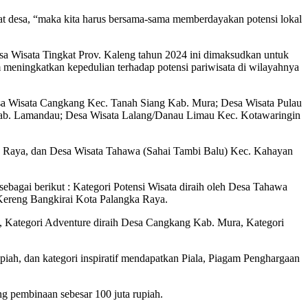
at desa, “maka kita harus bersama-sama memberdayakan potensi lokal
a Wisata Tingkat Prov. Kaleng tahun 2024 ini dimaksudkan untuk
eningkatkan kepedulian terhadap potensi pariwisata di wilayahnya
esa Wisata Cangkang Kec. Tanah Siang Kab. Mura; Desa Wisata Pulau
Kab. Lamandau; Desa Wisata Lalang/Danau Limau Kec. Kotawaringin
a Raya, dan Desa Wisata Tahawa (Sahai Tambi Balu) Kec. Kahayan
bagai berikut : Kategori Potensi Wisata diraih oleh Desa Tahawa
 Kereng Bangkirai Kota Palangka Raya.
 Kategori Adventure diraih Desa Cangkang Kab. Mura, Kategori
iah, dan kategori inspiratif mendapatkan Piala, Piagam Penghargaan
g pembinaan sebesar 100 juta rupiah.