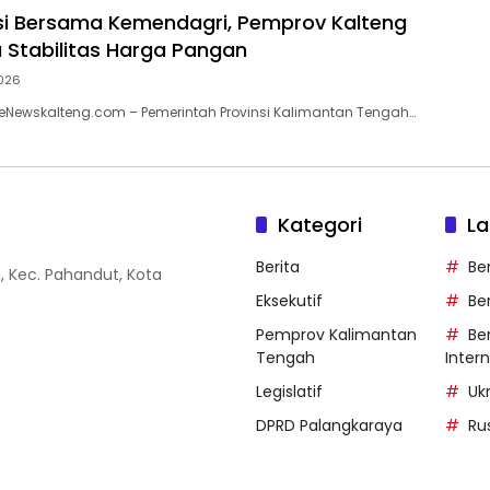
asi Bersama Kemendagri, Pemprov Kalteng
 Stabilitas Harga Pangan
026
eNewskalteng.com – Pemerintah Provinsi Kalimantan Tengah…
Kategori
La
Berita
Be
g, Kec. Pahandut, Kota
Eksekutif
Be
Pemprov Kalimantan
Ber
Tengah
Inter
Legislatif
Uk
DPRD Palangkaraya
Ru