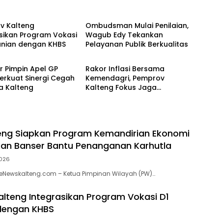
Berita
v Kalteng
Ombudsman Mulai Penilaian,
sikan Program Vokasi
Wagub Edy Tekankan
anian dengan KHBS
Pelayanan Publik Berkualitas
Berita
r Pimpin Apel GP
Rakor Inflasi Bersama
erkuat Sinergi Cegah
Kemendagri, Pemprov
a Kalteng
Kalteng Fokus Jaga
Stabilitas Harga Pangan
eng Siapkan Program Kemandirian Ekonomi
an Banser Bantu Penanganan Karhutla
026
eNewskalteng.com – Ketua Pimpinan Wilayah (PW)…
lteng Integrasikan Program Vokasi D1
dengan KHBS