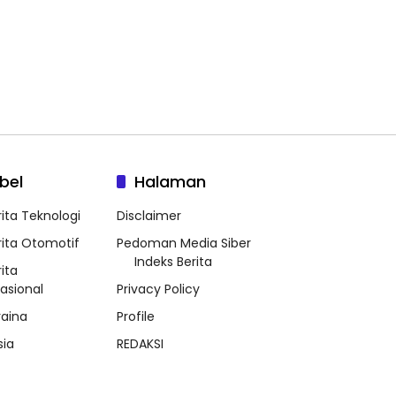
bel
Halaman
rita Teknologi
Disclaimer
rita Otomotif
Pedoman Media Siber
Indeks Berita
ita
nasional
Privacy Policy
raina
Profile
sia
REDAKSI