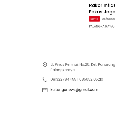
Rakor Infl
Fokus Jaga
Berita
05/08/2
PALANGKA RAYA, 
Jl. Pinus Permai, No.20. Kel. Panarun
Palangkaraya
081322784455 | 085652105210
kaltengenews@gmail.com