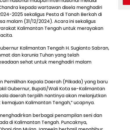
cah nasional maupun internasional melalui
ah Chandra kepada wartawan disela menghadiri
24-2025 sekaligus Pesta di Tanah Berkah di
a malam (31/12/2024). Acara ini sekaligus
arakat Kalimantan Tengah untuk merayakan
acita.
bernur Kalimantan Tengah H. Sugianto Sabran,
mat dan karunia Tuhan yang telah
keadaan sehat untuk menghadiri malam
 Pemilihan Kepala Daerah (Pilkada) yang baru
akil Gubernur, Bupati/Wali Kota se-Kalimantan
pala daerah terpilih nantinya akan melanjutkan
 kemajuan Kalimantan Tengah,” ucapnya.
 menghadirkan berbagai penampilan seni dan
ada di Kalimantan Tengah. Puncaknya,
Dhani dan Mulan Jameela berhasil menghibur