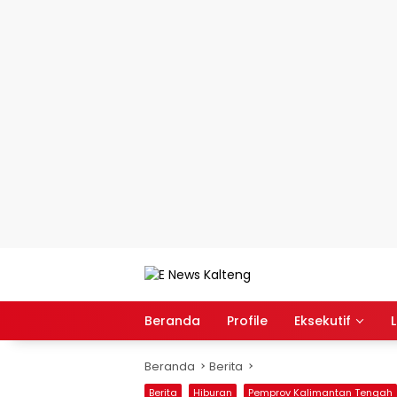
Langsung
ke
konten
Beranda
Profile
Eksekutif
L
Beranda
Berita
Berita
Hiburan
Pemprov Kalimantan Tengah