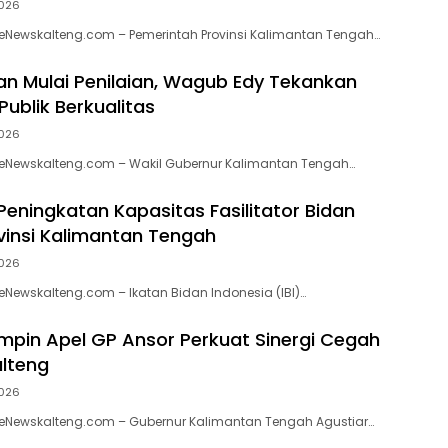
026
eNewskalteng.com – Pemerintah Provinsi Kalimantan Tengah…
 Mulai Penilaian, Wagub Edy Tekankan
ublik Berkualitas
026
 eNewskalteng.com – Wakil Gubernur Kalimantan Tengah…
eningkatan Kapasitas Fasilitator Bidan
vinsi Kalimantan Tengah
026
eNewskalteng.com – Ikatan Bidan Indonesia (IBI)…
impin Apel GP Ansor Perkuat Sinergi Cegah
alteng
026
 eNewskalteng.com – Gubernur Kalimantan Tengah Agustiar…