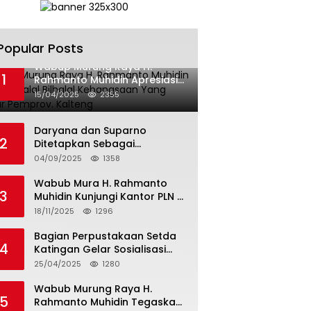
Popular Posts
Wabup Murung Raya H.
1
Rahmanto Muhidin Apresiasi
Halal Bilhalal Kebangsaan
15/04/2025
2355
Yang Digelar Pemprov.
Kalteng
Daryana dan Suparno
2
Ditetapkan Sebagai
Tersangka, Kuasa
04/09/2025
1358
Pendamping Men Gumpul: “Ini
Diskriminasi Hukum, Kami
Wabub Mura H. Rahmanto
3
Minta Bukti”
Muhidin Kunjungi Kantor PLN di
Banjarmasin Untuk Usulkan
18/11/2025
1296
Program Listrik Desa Tahun
2026
Bagian Perpustakaan Setda
4
Katingan Gelar Sosialisasi
Surat Edaran Bersama
25/04/2025
1280
Tentang Budaya Literasi
Membaca
Wabub Murung Raya H.
5
Rahmanto Muhidin Tegaskan