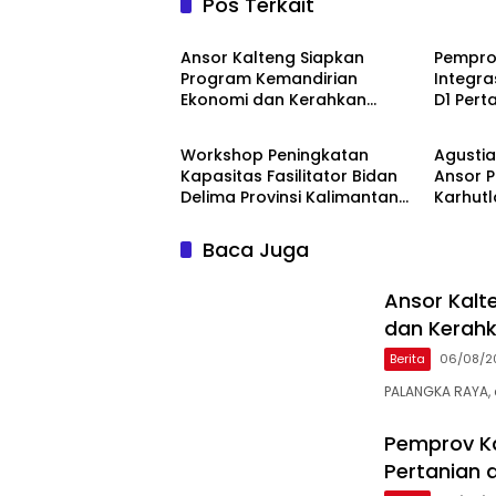
Pos Terkait
Berita
Berita
Ansor Kalteng Siapkan
Pempro
Program Kemandirian
Integra
Ekonomi dan Kerahkan
D1 Pert
Berita
Berita
Banser Bantu Penanganan
Karhutla
Workshop Peningkatan
Agustia
Kapasitas Fasilitator Bidan
Ansor P
Delima Provinsi Kalimantan
Karhutl
Tengah
Baca Juga
Ansor Kalt
dan Kerahk
Berita
06/08/2
PALANGKA RAYA, 
Pemprov Ka
Pertanian 