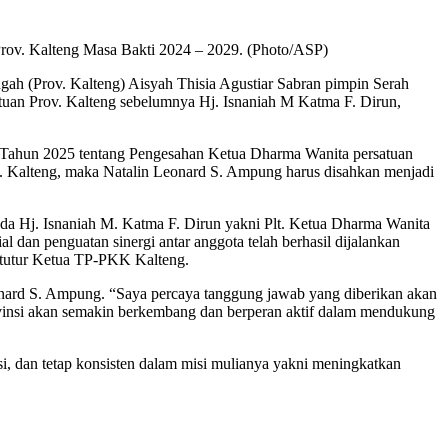
Prov. Kalteng Masa Bakti 2024 – 2029. (Photo/ASP)
h (Prov. Kalteng) Aisyah Thisia Agustiar Sabran pimpin Serah
tuan Prov. Kalteng sebelumnya Hj. Isnaniah M Katma F. Dirun,
 Tahun 2025 tentang Pengesahan Ketua Dharma Wanita persatuan
. Kalteng, maka Natalin Leonard S. Ampung harus disahkan menjadi
da Hj. Isnaniah M. Katma F. Dirun yakni Plt. Ketua Dharma Wanita
dan penguatan sinergi antar anggota telah berhasil dijalankan
”, tutur Ketua TP-PKK Kalteng.
nard S. Ampung. “Saya percaya tanggung jawab yang diberikan akan
ovinsi akan semakin berkembang dan berperan aktif dalam mendukung
i, dan tetap konsisten dalam misi mulianya yakni meningkatkan