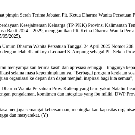
at pimpin Serah Terima Jabatan Plt. Ketua Dharma Wanita Persatuan 
rdayaan Kesejahteraan Keluarga (TP-PKK) Provinsi Kalimantan Tenga
asa Bakti 2024 – 2029, menggantikan Plt. Ketua Dharma Wanita Persa
5/05/2025).
etua Umum Dharma Wanita Persatuan Tanggal 24 April 2025 Nomor 208
engan telah dilantiknya Leonard S. Ampung sebagai Plt. Sekda Prov
 menyampaikan terima kasih dan apresiasi setinggi – tingginya kepa
ikasi selama masa kepemimpinannya. “Berbagai program kegiatan sosial 
ajuan organisasi ke depan dan dapat menjadi inspirasi bagi kita semua
Dharma Wanita Persatuan Prov. Kalteng yang baru yakni Natalin Leo
 Dengan pengalaman, komitmen dan integritas yang ibu miliki, DWP Pr
iasa menjaga semangat kebersamaan, meningkatkan kapasitas organisas
ngga dan masyarakat. (Y)