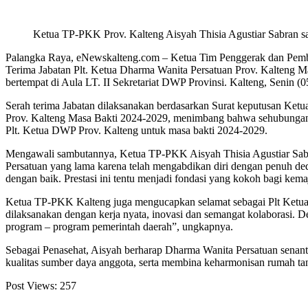
Ketua TP-PKK Prov. Kalteng Aisyah Thisia Agustiar Sabran sa
Palangka Raya, eNewskalteng.com – Ketua Tim Penggerak dan Pembe
Terima Jabatan Plt. Ketua Dharma Wanita Persatuan Prov. Kalteng M
bertempat di Aula LT. II Sekretariat DWP Provinsi. Kalteng, Senin (0
Serah terima Jabatan dilaksanakan berdasarkan Surat keputusan K
Prov. Kalteng Masa Bakti 2024-2029, menimbang bahwa sehubungan d
Plt. Ketua DWP Prov. Kalteng untuk masa bakti 2024-2029.
Mengawali sambutannya, Ketua TP-PKK Aisyah Thisia Agustiar Sabran
Persatuan yang lama karena telah mengabdikan diri dengan penuh ded
dengan baik. Prestasi ini tentu menjadi fondasi yang kokoh bagi kem
Ketua TP-PKK Kalteng juga mengucapkan selamat sebagai Plt Ketua 
dilaksanakan dengan kerja nyata, inovasi dan semangat kolaborasi.
program – program pemerintah daerah”, ungkapnya.
Sebagai Penasehat, Aisyah berharap Dharma Wanita Persatuan senant
kualitas sumber daya anggota, serta membina keharmonisan rumah ta
Post Views:
257