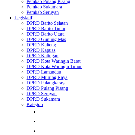
Pemkab Pulang Pisang
Pemkab Sukamara
Pemkab Seruyan
Legislatif
DPRD Barito Selatan
DPRD Barito Timur
DPRD Barito Utara
DPRD Gunung Mas
DPRD Kalteng
DPRD Kapuas
DPRD Katingan
DPRD Kota Waringin Barat
DPRD Kota Waringin Timur
DPRD Lamandau
DPRD Murung Raya
DPRD Palangkaraya
DPRD Pulang Pisang
DPRD Seruyan
DPRD Sukamara
Kategori
Berita
Kesehatan
Internasional