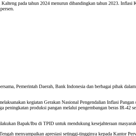
Kalteng pada tahun 2024 menurun dibandingkan tahun 2023. Inflasi Kal
persen.
ita bersama, Pemerintah Daerah, Bank Indonesia dan berbagai pihak dal
melaksanakan kegiatan Gerakan Nasional Pengendalian Inflasi Pangan 
ga peningkatan produksi pangan melalui pengembangan beras IR-42 se
dilakukan Bapak/Ibu di TPID untuk mendukung kesejahteraan masyaraka
Tengah menyampaikan apresiasi setinggi-tingginya kepada Kantor Perwa