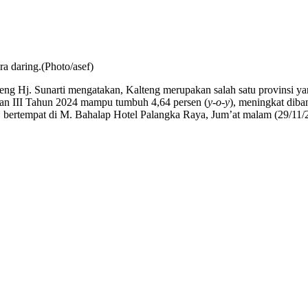
a daring.(Photo/asef)
g Hj. Sunarti mengatakan, Kalteng merupakan salah satu provinsi y
an III Tahun 2024 mampu tumbuh 4,64 persen (
y-o-y
), meningkat diba
bertempat di M. Bahalap Hotel Palangka Raya, Jum’at malam (29/11/