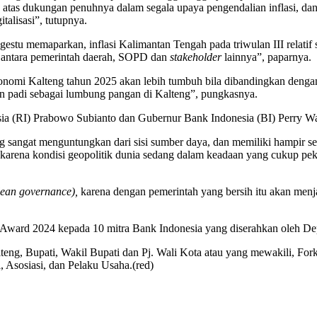
tas dukungan penuhnya dalam segala upaya pengendalian inflasi, da
alisasi”, tutupnya.
stu memaparkan, inflasi Kalimantan Tengah pada triwulan III relatif st
sama antara pemerintah daerah, SOPD dan
stakeholder
lainnya”, paparnya.
omi Kalteng tahun 2025 akan lebih tumbuh bila dibandingkan dengan tah
an padi sebagai lumbung pangan di Kalteng”, pungkasnya.
esia (RI) Prabowo Subianto dan Gubernur Bank Indonesia (BI) Perry Wa
ng sangat menguntungkan dari sisi sumber daya, dan memiliki hampir
karena kondisi geopolitik dunia sedang dalam keadaan yang cukup peka
lean governance),
karena dengan pemerintah yang bersih itu akan menj
 Award 2024 kepada 10 mitra Bank Indonesia yang diserahkan oleh D
teng, Bupati, Wakil Bupati dan Pj. Wali Kota atau yang mewakili, For
 Asosiasi, dan Pelaku Usaha.(red)