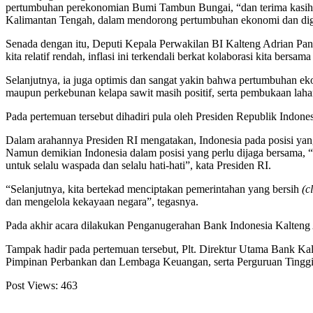
pertumbuhan perekonomian Bumi Tambun Bungai, “dan terima kasih a
Kalimantan Tengah, dalam mendorong pertumbuhan ekonomi dan digit
Senada dengan itu, Deputi Kepala Perwakilan BI Kalteng Adrian Pange
kita relatif rendah, inflasi ini terkendali berkat kolaborasi kita ber
Selanjutnya, ia juga optimis dan sangat yakin bahwa pertumbuhan ekon
maupun perkebunan kelapa sawit masih positif, serta pembukaan lah
Pada pertemuan tersebut dihadiri pula oleh Presiden Republik Indon
Dalam arahannya Presiden RI mengatakan, Indonesia pada posisi ya
Namun demikian Indonesia dalam posisi yang perlu dijaga bersama, “
untuk selalu waspada dan selalu hati-hati”, kata Presiden RI.
“Selanjutnya, kita bertekad menciptakan pemerintahan yang bersih
(c
dan mengelola kekayaan negara”, tegasnya.
Pada akhir acara dilakukan Penganugerahan Bank Indonesia Kalteng
Tampak hadir pada pertemuan tersebut, Plt. Direktur Utama Bank Kal
Pimpinan Perbankan dan Lembaga Keuangan, serta Perguruan Tinggi,
Post Views:
463