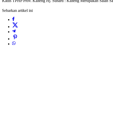
Kadis TPHP Prov. Kalteng Hj. Sunarti : Kalteng Merupakan Salah S
Sebarkan artikel ini