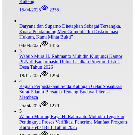
Kalteng
15/04/2025
2355
2
Daryana dan Suparno Ditetapkan Sebagai Tersangka,
Kuasa Pendamping Men Gumpul: “Ini Diskriminasi
Hukum, Kami Minta Bukti”
04/09/2025
1356
3
Wabub Mura H. Rahmanto Muhidin Kunjungi Kantor
PLN di Banjarmasin Untuk Usulkan Program Listrik
Desa Tahun 2026
18/11/2025
1294
4
Bagian Perpustakaan Setda Katingan Gelar Sosialisasi
Surat Edaran Bersama Tentang Budaya Literasi
Membaca
25/04/2025
1279
5
Wabub Murung Raya H. Rahmanto Muhidin Tegaskan
Pentingnya Proses Verifikasi Penerima Manfaat Program
Kartu Hebat BLT Tahun 2025