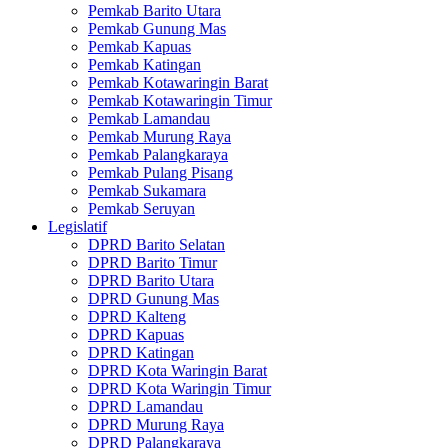
Pemkab Barito Utara
Pemkab Gunung Mas
Pemkab Kapuas
Pemkab Katingan
Pemkab Kotawaringin Barat
Pemkab Kotawaringin Timur
Pemkab Lamandau
Pemkab Murung Raya
Pemkab Palangkaraya
Pemkab Pulang Pisang
Pemkab Sukamara
Pemkab Seruyan
Legislatif
DPRD Barito Selatan
DPRD Barito Timur
DPRD Barito Utara
DPRD Gunung Mas
DPRD Kalteng
DPRD Kapuas
DPRD Katingan
DPRD Kota Waringin Barat
DPRD Kota Waringin Timur
DPRD Lamandau
DPRD Murung Raya
DPRD Palangkaraya