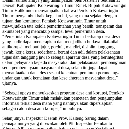
Dalam sambutannya yang disampaikan oleh Asisten I Sekretariat
Daerah Kabupaten Kotawaringin Timur Rihel, Bupati Kotawaringin
Timur Halikinnor menyampaikan bahwa Pemkab Kotawaringin
Timur menyambut baik kegiatan ini, yang mana sejalan dengan
tujuan dan komitmen Pemkab Kotawaringin Timur untuk
mewujudkan tata kelola pemerintahan yang bersih, transparan dan
akuntabel yang mencakup sampai level pemerintah desa.
“Pemerintah Kabupaten Kotawaringin Timur berharap desa-desa
yang hadir dapat menerapkan dan menjadikan budaya nilai-nilai
antikorupsi, meliputi jujur, perduli, mandiri, disiplin, tanggung
jawab, kerja keras, sederhana, berani dan adil dalam pelaksanaan
tugas dan tanggung jawab sebagai aparatur desa yang berintegritas
dalam pelayanan kepada masyarakat dan pelaksanaan pembangunan
serta pemberdayaan masyarakat desa, selain itu juga dapat
memanfaatkan dana desa sesuai ketentuan peraturan perundang-
undangan untuk kemajuan dan kesejahteraan masyarakat desa,”
ujarnya.
“Sebagai upaya menyukseskan program desa anti korupsi, Pemkab
Kotawaringin Timur telah melakukan pemetaan dan pengumpulan
informasi terkait desa mana yang nantinya akan dipersiapkan
sebagai calon desa anti korupsi,” imbuhnya.
Selanjutnya, Inspektur Daerah Prov. Kalteng Saring dalam
pemaparannya yang dibacakan oleh Plt. Inspektur Pembantu
Khusus Alfian menyampaikan bahwa pelaksanaan Sosialisasi