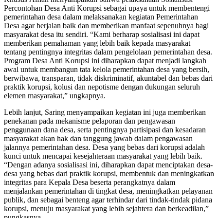
Percontohan Desa Anti Korupsi sebagai upaya untuk membentengi
pemerintahan desa dalam melaksanakan kegiatan Pemerintahan
Desa agar berjalan baik dan memberikan manfaat sepenuhnya bagi
masyarakat desa itu sendiri. “Kami berharap sosialisasi ini dapat
memberikan pemahaman yang lebih baik kepada masyarakat
tentang pentingnya integritas dalam pengelolaan pemerintahan desa.
Program Desa Anti Korupsi ini diharapkan dapat menjadi langkah
awal untuk membangun tata kelola pemerintahan desa yang bersih,
berwibawa, transparan, tidak diskriminatif, akuntabel dan bebas dari
praktik korupsi, kolusi dan nepotisme dengan dukungan seluruh
elemen masyarakat,” ungkapnya.
Lebih lanjut, Saring menyampaikan kegiatan ini juga memberikan
penekanan pada mekanisme pelaporan dan pengawasan
penggunaan dana desa, serta pentingnya partisipasi dan kesadaran
masyarakat akan hak dan tanggung jawab dalam pengawasan
jalannya pemerintahan desa. Desa yang bebas dari korupsi adalah
kunci untuk mencapai kesejahteraan masyarakat yang lebih baik.
“Dengan adanya sosialisasi ini, diharapkan dapat menciptakan desa-
desa yang bebas dari praktik korupsi, membentuk dan meningkatkan
integritas para Kepala Desa beserta perangkatnya dalam
menjalankan pemerintahan di tingkat desa, meningkatkan pelayanan
publik, dan sebagai benteng agar terhindar dari tindak-tindak pidana
korupsi, menuju masyarakat yang lebih sejahtera dan berkeadilan,”
pungkasnya.