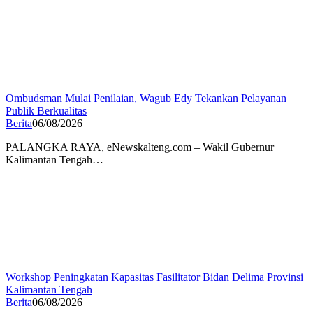
Ombudsman Mulai Penilaian, Wagub Edy Tekankan Pelayanan
Publik Berkualitas
Berita
06/08/2026
PALANGKA RAYA, eNewskalteng.com – Wakil Gubernur
Kalimantan Tengah…
Workshop Peningkatan Kapasitas Fasilitator Bidan Delima Provinsi
Kalimantan Tengah
Berita
06/08/2026