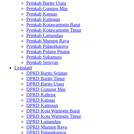
Pemkab Barito Utara
Pemkab Gunung Mas
Pemkab Kapuas
Pemkab Katingan
Pemkab Kotawaringin Barat
Pemkab Kotawaringin Timur
Pemkab Lamandau
Pemkab Murung Raya
Pemkab Palangkaraya
Pemkab Pulang Pisang
Pemkab Sukamara
Pemkab Seruyan
Legislatif
DPRD Barito Selatan
DPRD Barito Timur
DPRD Barito Utara
DPRD Gunung Mas
DPRD Kalteng
DPRD Kapuas
DPRD Katingan
DPRD Kota Waringin Barat
DPRD Kota Waringin Timur
DPRD Lamandau
DPRD Murung Raya
DPRD Palangkaraya