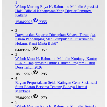
1
Wabup Murung Raya H. Rahmanto Muhidin Apresiasi
Halal Bilhalal Kebangsaan Yang Digelar Pemprov.
Kalteng
15/04/2025
2355
2
Daryana dan Suparno Ditetapkan Sebagai Tersangka,
Kuasa Pendamping Men Gumpul: “Ini Diskriminasi
Hukum, Kami Minta Bukti”
04/09/2025
1357
3
Wabub Mura H. Rahmanto Muhidin Kunjungi Kantor
PLN di Banjarmasin Untuk Usulkan Program Listrik
Desa Tahun 2026
18/11/2025
1295
4
Bagian Perpustakaan Setda Katingan Gelar Sosialisasi
Surat Edaran Bersama Tentang Budaya Literasi
Membaca
25/04/2025
1279
5
Wabub Murung Raya H. Rahmanto Muhidin Tegaskan