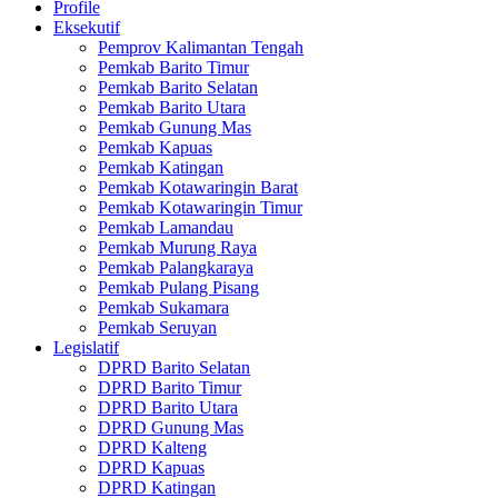
Profile
Eksekutif
Pemprov Kalimantan Tengah
Pemkab Barito Timur
Pemkab Barito Selatan
Pemkab Barito Utara
Pemkab Gunung Mas
Pemkab Kapuas
Pemkab Katingan
Pemkab Kotawaringin Barat
Pemkab Kotawaringin Timur
Pemkab Lamandau
Pemkab Murung Raya
Pemkab Palangkaraya
Pemkab Pulang Pisang
Pemkab Sukamara
Pemkab Seruyan
Legislatif
DPRD Barito Selatan
DPRD Barito Timur
DPRD Barito Utara
DPRD Gunung Mas
DPRD Kalteng
DPRD Kapuas
DPRD Katingan