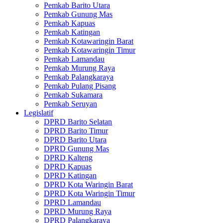
Pemkab Barito Utara
Pemkab Gunung Mas
Pemkab Kapuas
Pemkab Katingan
Pemkab Kotawaringin Barat
Pemkab Kotawaringin Timur
Pemkab Lamandau
Pemkab Murung Raya
Pemkab Palangkaraya
Pemkab Pulang Pisang
Pemkab Sukamara
Pemkab Seruyan
Legislatif
DPRD Barito Selatan
DPRD Barito Timur
DPRD Barito Utara
DPRD Gunung Mas
DPRD Kalteng
DPRD Kapuas
DPRD Katingan
DPRD Kota Waringin Barat
DPRD Kota Waringin Timur
DPRD Lamandau
DPRD Murung Raya
DPRD Palangkaraya