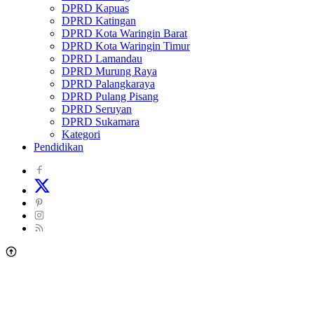
DPRD Kapuas
DPRD Katingan
DPRD Kota Waringin Barat
DPRD Kota Waringin Timur
DPRD Lamandau
DPRD Murung Raya
DPRD Palangkaraya
DPRD Pulang Pisang
DPRD Seruyan
DPRD Sukamara
Kategori
Pendidikan