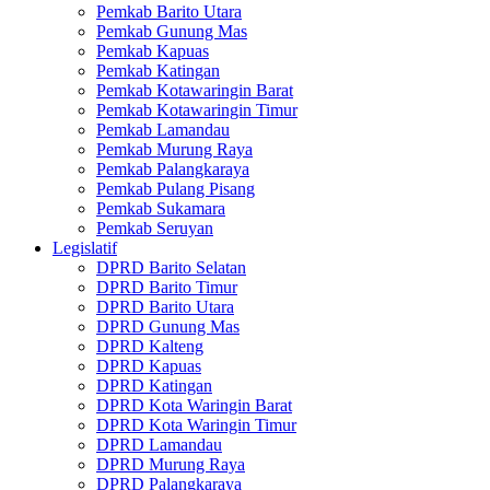
Pemkab Barito Utara
Pemkab Gunung Mas
Pemkab Kapuas
Pemkab Katingan
Pemkab Kotawaringin Barat
Pemkab Kotawaringin Timur
Pemkab Lamandau
Pemkab Murung Raya
Pemkab Palangkaraya
Pemkab Pulang Pisang
Pemkab Sukamara
Pemkab Seruyan
Legislatif
DPRD Barito Selatan
DPRD Barito Timur
DPRD Barito Utara
DPRD Gunung Mas
DPRD Kalteng
DPRD Kapuas
DPRD Katingan
DPRD Kota Waringin Barat
DPRD Kota Waringin Timur
DPRD Lamandau
DPRD Murung Raya
DPRD Palangkaraya