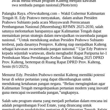
awak media terkait program Kalteng menjadi kawasan
swa sembada pangan nasional.(Photo/zen)
Palangka Raya. eNewskalteng.com – Wakil Gubernur Kalimantan
Tengah H. Edy Pratowo menyatakan, dalam arahan Presiden
Prabowo Subianto pada acara Musyawarah Perencanaan
Pembangunan Nasional (Musrenbang) RPJMN 2025-2030, salah
satunya melontarkan harapannya agar Kalimantan Tengah dapat
memainkan peran strategis dalam mewujudkan swasembada pangan
nasional. ‘’Untuk mendukung arahan Presiden Prabowo Subianto
tersbeut, pada dasarnya Pemprov. Kalteng siap menjadikan Kalteng
sebagai kawasan swasembada pangan naisonal.’’ Ujar Edy Pratowo
kepada sejumlah wartawan, disela menghadiri Rapat Paripurna ke-1
Pembukaan Masa Persidangan Kedua Tahun Sidang 2025 DPRD
Prov. Kalteng, bertempat di Ruang Rapat DPRD Prov. Kalteng,
Senin (6/1/2025).
Menurut Edy. Presiden Prabowo menilai Kalteng memiliki potensi
besar di sektor pertanian yang dapat dikembangkan untuk
mendukung ketahanan pangan negara. “Beliau menginginkan agar
Kalimantan Tengah mengedepankan pertanian modern yang inovatif
guna mencapai swasembada pangan,”ungkapnya.
Salah satu program utama yang menjadi perhatian dalam rencana ini
adalah pengembangan Food Estate, yang dirancang untuk
meningkatkan produktivitas pertanian di Kalimantan Tengah. Selain