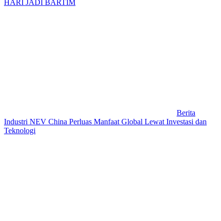
HARI JADI BARTIM
Berita
Industri NEV China Perluas Manfaat Global Lewat Investasi dan
Teknologi