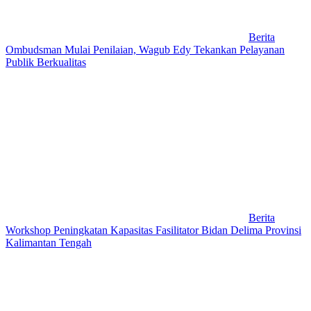
Berita
Ombudsman Mulai Penilaian, Wagub Edy Tekankan Pelayanan
Publik Berkualitas
Berita
Workshop Peningkatan Kapasitas Fasilitator Bidan Delima Provinsi
Kalimantan Tengah