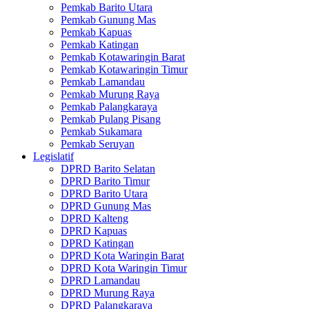
Pemkab Barito Utara
Pemkab Gunung Mas
Pemkab Kapuas
Pemkab Katingan
Pemkab Kotawaringin Barat
Pemkab Kotawaringin Timur
Pemkab Lamandau
Pemkab Murung Raya
Pemkab Palangkaraya
Pemkab Pulang Pisang
Pemkab Sukamara
Pemkab Seruyan
Legislatif
DPRD Barito Selatan
DPRD Barito Timur
DPRD Barito Utara
DPRD Gunung Mas
DPRD Kalteng
DPRD Kapuas
DPRD Katingan
DPRD Kota Waringin Barat
DPRD Kota Waringin Timur
DPRD Lamandau
DPRD Murung Raya
DPRD Palangkaraya