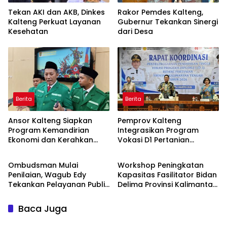
Tekan AKI dan AKB, Dinkes
Rakor Pemdes Kalteng,
Kalteng Perkuat Layanan
Gubernur Tekankan Sinergi
Kesehatan
dari Desa
Berita
Berita
Ansor Kalteng Siapkan
Pemprov Kalteng
Program Kemandirian
Integrasikan Program
Ekonomi dan Kerahkan
Vokasi D1 Pertanian
Berita
Berita
Banser Bantu Penanganan
dengan KHBS
Karhutla
Ombudsman Mulai
Workshop Peningkatan
Penilaian, Wagub Edy
Kapasitas Fasilitator Bidan
Tekankan Pelayanan Publik
Delima Provinsi Kalimantan
Berkualitas
Tengah
Baca Juga