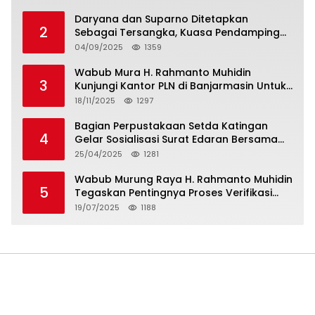
Daryana dan Suparno Ditetapkan
2
Sebagai Tersangka, Kuasa Pendamping
Men Gumpul: “Ini Diskriminasi Hukum, Kami
04/09/2025
1359
Minta Bukti”
Wabub Mura H. Rahmanto Muhidin
3
Kunjungi Kantor PLN di Banjarmasin Untuk
Usulkan Program Listrik Desa Tahun 2026
18/11/2025
1297
Bagian Perpustakaan Setda Katingan
4
Gelar Sosialisasi Surat Edaran Bersama
Tentang Budaya Literasi Membaca
25/04/2025
1281
Wabub Murung Raya H. Rahmanto Muhidin
5
Tegaskan Pentingnya Proses Verifikasi
Penerima Manfaat Program Kartu Hebat
19/07/2025
1188
BLT Tahun 2025