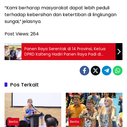
“Kami berharap masyarakat dapat lebih peduli
terhadap kebersihan dan ketertiban di lingkungan
sungai,” jelasnya.
Post Views:
264
Panen Raya Serentak di 14 Provinsi, Ketua
DPRD Kalteng Hadiri Panen Raya Padi di
Pulang Pisau
Pos Terkait
Berita
Berita