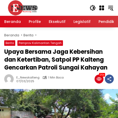
Langsung
ke
konten
Beranda
Profile
Eksekutif
Legislatif
Pendidika
Beranda
Berita
Berita
Pemprov Kalimantan Tengah
Upaya Bersama Jaga Kebersihan
dan Ketertiban, Satpol PP Kalteng
Gencarkan Patroli Sungai Kahayan
264
E_Newskalteng
1 Min Baca
07/03/2025