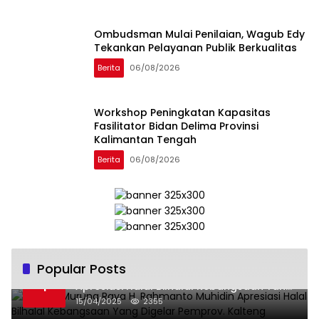
Ombudsman Mulai Penilaian, Wagub Edy
Tekankan Pelayanan Publik Berkualitas
Berita
06/08/2026
Workshop Peningkatan Kapasitas
Fasilitator Bidan Delima Provinsi
Kalimantan Tengah
Berita
06/08/2026
Popular Posts
Wabup Murung Raya H. Rahmanto Muhidin
1
Apresiasi Halal Bilhalal Kebangsaan Yang
Digelar Pemprov. Kalteng
15/04/2025
2355