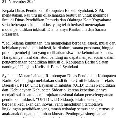
21 November 2024
Kepala Dinas Pendidikan Kabupaten Barsel, Syahdani, S.Pd,
mengatakan, kaji tiru ini dilaksanakan bertujuan untuk menimba
ilmu di Dinas Pendidikan Pemuda dan Olahraga Kota Yogyakarta
serta beberapa sekolah inklusi yang telah berhasil menerapkan
model pendidikan inklusif. Diantaranya Karikulum dan Sarana
Prasarana.
“Jadi Selama kunjungan, tim mempelajari berbagai aspek, mulai dari
kebijakan pendidikan inklusif, kurikulum, sarana prasarana, hingga
praktik pembelajaran yang melibatkan siswa berkebutuhan khusus.
Harapannya, hasil dari studi banding ini dapat menjadi acuan dalam
pengembangan pendidikan inklusif di Kabupaten Barito Selatan
nantinya,” Ungkap Kadisdik Barsel Syahdani
Syahdani Menambahkan, Rombongan Dinas Pendidikan Kabupaten
Barito Selatan juga melakukan studi tiru ke Unit Pelaksana Teknis
Daerah (UPTD) Unit Layanan Disabilitas (ULD) Dinas Pendidikan
dan Kebudayaan Kabupaten Sidoarjo. karena keberhasilannya
menjadi salah satu daerah rujukan nasional dalam penyelenggaraan
pendidikan inklusif. “UPTD ULD Sidoarjo telah menerapkan
berbagai kebijakan dan inovasi yang mendukung terciptanya
lingkungan pendidikan yang ramah terhadap semua anak, termasuk
anak-anak dengan kebutuhan khusus. Pentingnya sinergi antara