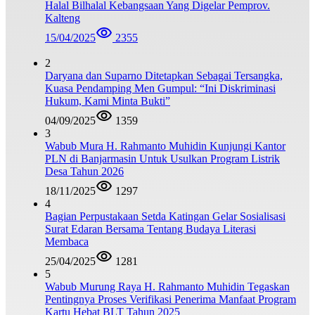
Halal Bilhalal Kebangsaan Yang Digelar Pemprov.
Kalteng
15/04/2025
2355
2
Daryana dan Suparno Ditetapkan Sebagai Tersangka,
Kuasa Pendamping Men Gumpul: “Ini Diskriminasi
Hukum, Kami Minta Bukti”
04/09/2025
1359
3
Wabub Mura H. Rahmanto Muhidin Kunjungi Kantor
PLN di Banjarmasin Untuk Usulkan Program Listrik
Desa Tahun 2026
18/11/2025
1297
4
Bagian Perpustakaan Setda Katingan Gelar Sosialisasi
Surat Edaran Bersama Tentang Budaya Literasi
Membaca
25/04/2025
1281
5
Wabub Murung Raya H. Rahmanto Muhidin Tegaskan
Pentingnya Proses Verifikasi Penerima Manfaat Program
Kartu Hebat BLT Tahun 2025