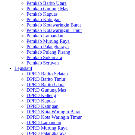
Pemkab Barito Utara
Pemkab Gunung Mas
Pemkab Kapuas
Pemkab Katingan
Pemkab Kotawaringin Barat
Pemkab Kotawaringin Timur
Pemkab Lamandau
Pemkab Murung Raya
Pemkab Palangkaraya
Pemkab Pulang Pisang
Pemkab Sukamara
Pemkab Seruyan
Legislatif
DPRD Barito Selatan
DPRD Barito Timur
DPRD Barito Utara
DPRD Gunung Mas
DPRD Kalteng
DPRD Kapuas
DPRD Katingan
DPRD Kota Waringin Barat
DPRD Kota Waringin Timur
DPRD Lamandau
DPRD Murung Raya
DPRD Palangkaraya