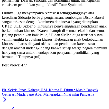
pemerintah Daerah, sekolah, dan komunitas untuk menciptakan
ekosistem pendidikan yang inklusif” Tutur Syahdani.
Dirinya juga menyampaikn Apresiasi setinggi-tingginya atas
kesediaan Sidoarjo berbagi pengalaman, rombongan Disdik Barsel
sangat terkesan dengan komitmen dan inovasi yang diterapkan
UPTD ULD Sidoarjo, Khusunya penyelenggaraan pendidikan anak
berkebutuhan khusus. “Karena hampir di semua sekolah dan semua
jenjang pendidikan baik Paud,SD dan SMP diduga terdapat siswa
yang memiliki kebutuhan khusus. Keberadaan anak berkebutuhan
khusus ini harus dilayani oleh satuan pendidikan karena sesuai
dengan amanat undang-undang bahwa setiap warga negara memiliki
hak yang sama untuk mendapatkan pelayanan pendidikan yang
bermutu,” Tutupnya.(rul)
Post Views:
477
Plt. Sekda Prov. Kalteng HM. Katma F. Dirun : Masih Banyak
Generasi Muda yang Abai Menerapkan Nilai-nilai Pancasila