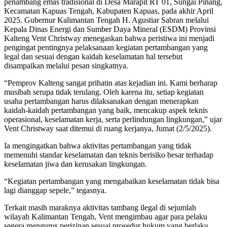
penambang emas tradisional di Desa Marapit RT 01, Sungai Pinang,
Kecamatan Kapuas Tengah, Kabupaten Kapuas, pada akhir April
2025. Gubernur Kalimantan Tengah H. Agustiar Sabran melalui
Kepala Dinas Energi dan Sumber Daya Mineral (ESDM) Provinsi
Kalteng Vent Christway menegaskan bahwa peristiwa ini menjadi
pengingat pentingnya pelaksanaan kegiatan pertambangan yang
legal dan sesuai dengan kaidah keselamatan hal tersebut
disampaikan melalui pesan singkatnya.
“Pemprov Kalteng sangat prihatin atas kejadian ini. Kami berharap
musibah serupa tidak terulang. Oleh karena itu, setiap kegiatan
usaha pertambangan harus dilaksanakan dengan menerapkan
kaidah-kaidah pertambangan yang baik, mencakup aspek teknis
operasional, keselamatan kerja, serta perlindungan lingkungan,” ujar
Vent Christway saat ditemui di ruang kerjanya, Jumat (2/5/2025).
Ia mengingatkan bahwa aktivitas pertambangan yang tidak
memenuhi standar keselamatan dan teknis berisiko besar terhadap
keselamatan jiwa dan kerusakan lingkungan.
“Kegiatan pertambangan yang mengabaikan keselamatan tidak bisa
lagi dianggap sepele,” tegasnya.
Terkait masih maraknya aktivitas tambang ilegal di sejumlah
wilayah Kalimantan Tengah, Vent mengimbau agar para pelaku
segera mengurus perizinan sesuai prosedur hukum yang berlaku.