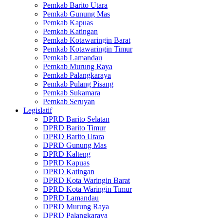
Pemkab Barito Utara
Pemkab Gunung Mas
Pemkab Kapuas
Pemkab Katingan
Pemkab Kotawaringin Barat
Pemkab Kotawaringin Timur
Pemkab Lamandau
Pemkab Murung Raya
Pemkab Palangkaraya
Pemkab Pulang Pisang
Pemkab Sukamara
Pemkab Seruyan
Legislatif
DPRD Barito Selatan
DPRD Barito Timur
DPRD Barito Utara
DPRD Gunung Mas
DPRD Kalteng
DPRD Kapuas
DPRD Katingan
DPRD Kota Waringin Barat
DPRD Kota Waringin Timur
DPRD Lamandau
DPRD Murung Raya
DPRD Palangkaraya