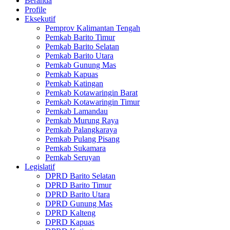
Beranda
Profile
Eksekutif
Pemprov Kalimantan Tengah
Pemkab Barito Timur
Pemkab Barito Selatan
Pemkab Barito Utara
Pemkab Gunung Mas
Pemkab Kapuas
Pemkab Katingan
Pemkab Kotawaringin Barat
Pemkab Kotawaringin Timur
Pemkab Lamandau
Pemkab Murung Raya
Pemkab Palangkaraya
Pemkab Pulang Pisang
Pemkab Sukamara
Pemkab Seruyan
Legislatif
DPRD Barito Selatan
DPRD Barito Timur
DPRD Barito Utara
DPRD Gunung Mas
DPRD Kalteng
DPRD Kapuas