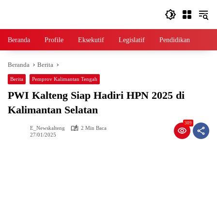
Langsung
ke
konten
Beranda
Profile
Eksekutif
Legislatif
Pendidikan
Beranda
Berita
Berita
Pemprov Kalimantan Tengah
PWI Kalteng Siap Hadiri HPN 2025 di
Kalimantan Selatan
309
E_Newskalteng
2 Min Baca
27/01/2025