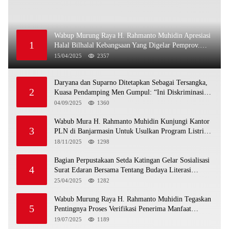
Wabup Murung Raya H. Rahmanto Muhidin Apresiasi
1
Halal Bilhalal Kebangsaan Yang Digelar Pemprov.
Kalteng
15/04/2025
2357
Daryana dan Suparno Ditetapkan Sebagai Tersangka,
2
Kuasa Pendamping Men Gumpul: “Ini Diskriminasi
Hukum, Kami Minta Bukti”
04/09/2025
1360
Wabub Mura H. Rahmanto Muhidin Kunjungi Kantor
3
PLN di Banjarmasin Untuk Usulkan Program Listrik
Desa Tahun 2026
18/11/2025
1298
Bagian Perpustakaan Setda Katingan Gelar Sosialisasi
4
Surat Edaran Bersama Tentang Budaya Literasi
Membaca
25/04/2025
1282
Wabub Murung Raya H. Rahmanto Muhidin Tegaskan
5
Pentingnya Proses Verifikasi Penerima Manfaat
Program Kartu Hebat BLT Tahun 2025
19/07/2025
1189