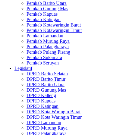
Pemkab Barito Utara
Pemkab Gunung Mas
Pemkab Kapuas
Pemkab Katingan
Pemkab Kotawaringin Barat
Pemkab Kotawaringin Timur
Pemkab Lamandau
Pemkab Murung Raya
Pemkab Palangkaraya
Pemkab Pulang Pisang
Pemkab Sukamara
Pemkab Seruyan
Legislatif
DPRD Barito Selatan
DPRD Barito Timur
DPRD Barito Utara
DPRD Gunung Mas
DPRD Kalteng
DPRD Kapuas
DPRD Katingan
DPRD Kota Waringin Barat
DPRD Kota Waringin Timur
DPRD Lamandau
DPRD Murung Raya
DPRD Palangkaraya