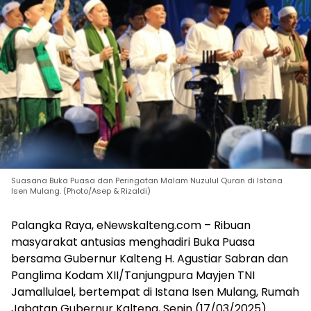
Suasana Buka Puasa dan Peringatan Malam Nuzulul Quran di Istana
Isen Mulang. (Photo/Asep & Rizaldi)
Palangka Raya, eNewskalteng.com – Ribuan
masyarakat antusias menghadiri Buka Puasa
bersama Gubernur Kalteng H. Agustiar Sabran dan
Panglima Kodam XII/Tanjungpura Mayjen TNI
Jamallulael, bertempat di Istana Isen Mulang, Rumah
Jabatan Gubernur Kalteng, Senin (17/03/2025)