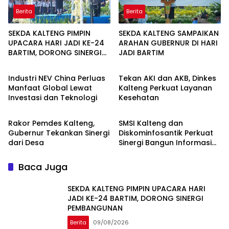
Berita
Berita
SEKDA KALTENG PIMPIN
SEKDA KALTENG SAMPAIKAN
UPACARA HARI JADI KE-24
ARAHAN GUBERNUR DI HARI
BARTIM, DORONG SINERGI
JADI BARTIM
Berita
Berita
PEMBANGUNAN
Industri NEV China Perluas
Tekan AKI dan AKB, Dinkes
Manfaat Global Lewat
Kalteng Perkuat Layanan
Investasi dan Teknologi
Kesehatan
Berita
Berita
Rakor Pemdes Kalteng,
SMSI Kalteng dan
Gubernur Tekankan Sinergi
Diskominfosantik Perkuat
dari Desa
Sinergi Bangun Informasi
Publik Berkualitas
Baca Juga
SEKDA KALTENG PIMPIN UPACARA HARI
JADI KE-24 BARTIM, DORONG SINERGI
PEMBANGUNAN
Berita
09/08/2026