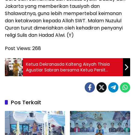
Jakarta yang memberikan tausiyah dan
Shalawatnya, guna lebih mempertebal keimanan
dan ketakwaan kepada Allah SWT. Malam Nuzulul
Quran turut dimeriahkan oleh kehadiran penyanyi
religi Sulis dan Hadad Alwi. (Y)
Post Views:
268
Ketua Dekranasda Kalteng Aisyah Thisia
Agustiar Sabran bersama Ketua Persit
Kartika Chandra Kirana Daerah
XII/Tanjungpura Indah Jamllulael Melihat
Produk Kerajinan di Dekranasda
Pos Terkait