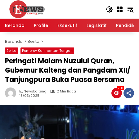
Langsung
ke
konten
Beranda
Profile
Eksekutif
Legislatif
Pendidika
Beranda
Berita
Berita
Pemprov Kalimantan Tengah
Peringati Malam Nuzulul Quran,
Gubernur Kalteng dan Pangdam XII/
Tanjungpura Buka Puasa Bersama
268
E_Newskalteng
2 Min Baca
18/03/2025