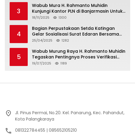
Wabub Mura H. Rahmanto Muhidin
3
Kunjungi Kantor PLN di Banjarmasin Untuk
Usulkan Program Listrik Desa Tahun 2026
18/11/2025
1300
Bagian Perpustakaan Setda Katingan
4
Gelar Sosialisasi Surat Edaran Bersama
Tentang Budaya Literasi Membaca
25/04/2025
1282
Wabub Murung Raya H. Rahmanto Muhidin
5
Tegaskan Pentingnya Proses Verifikasi
Penerima Manfaat Program Kartu Hebat
19/07/2025
1189
BLT Tahun 2025
Jl. Pinus Permai, No.20. Kel. Panarung, Kec. Pahandut,
Kota Palangkaraya
081322784455 | 085652105210