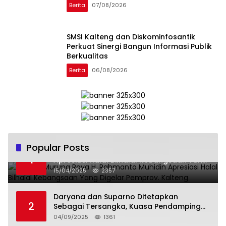
Berita
07/08/2026
SMSI Kalteng dan Diskominfosantik
Perkuat Sinergi Bangun Informasi Publik
Berkualitas
Berita
06/08/2026
Popular Posts
Wabup Murung Raya H. Rahmanto Muhidin
1
Apresiasi Halal Bilhalal Kebangsaan Yang
Digelar Pemprov. Kalteng
15/04/2025
2357
Daryana dan Suparno Ditetapkan
2
Sebagai Tersangka, Kuasa Pendamping
Men Gumpul: “Ini Diskriminasi Hukum, Kami
04/09/2025
1361
Minta Bukti”