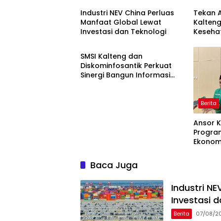
Industri NEV China Perluas
Tekan A
Manfaat Global Lewat
Kalten
Investasi dan Teknologi
Keseha
Berita
SMSI Kalteng dan
Diskominfosantik Perkuat
Sinergi Bangun Informasi
Publik Berkualitas
Berita
Ansor K
Progra
Ekonom
Banser
Karhutl
Baca Juga
Industri N
Investasi 
Berita
07/08/2