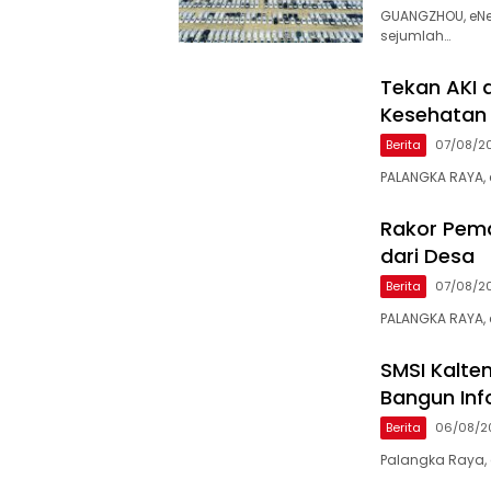
GUANGZHOU, eNe
sejumlah…
Tekan AKI 
Kesehatan
Berita
07/08/2
PALANGKA RAYA, 
Rakor Pemd
dari Desa
Berita
07/08/2
PALANGKA RAYA,
SMSI Kalte
Bangun Info
Berita
06/08/2
Palangka Raya, 