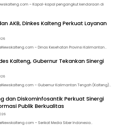
wskalteng.com – Kapal-kapal pengangkut kendaraan di
dan AKB, Dinkes Kalteng Perkuat Layanan
026
eNewskalteng.com – Dinas Kesehatan Provinsi Kalimantan…
es Kalteng, Gubernur Tekankan Sinergi
026
 eNewskalteng.com – Gubernur Kalimantan Tengah (Kalteng)…
ng dan Diskominfosantik Perkuat Sinergi
rmasi Publik Berkualitas
026
eNewskalteng.com – Serikat Media Siber Indonesia…