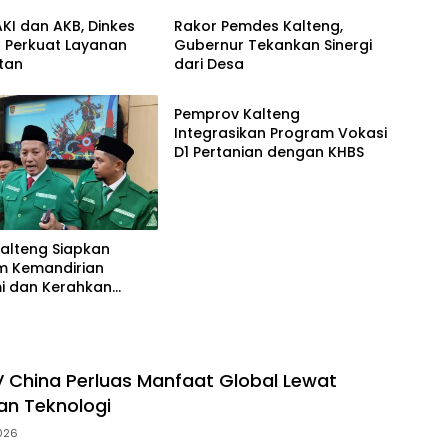
KI dan AKB, Dinkes
Rakor Pemdes Kalteng,
g Perkuat Layanan
Gubernur Tekankan Sinergi
tan
dari Desa
Berita
Pemprov Kalteng
Integrasikan Program Vokasi
D1 Pertanian dengan KHBS
alteng Siapkan
m Kemandirian
i dan Kerahkan
 Bantu Penanganan
a
EV China Perluas Manfaat Global Lewat
dan Teknologi
026