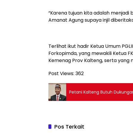
“Karena tujuan kita adalah menjadi
Amanat Agung supaya injil diberita
Terlihat ikut hadir Ketua Umum PGL
Forkopimda, yang mewakili Ketua FK
Kemenag Prov Kalteng, serta yang m
Post Views:
362
Petani Kalteng Butuh Dukunga
Pos Terkait
Berita
Berita