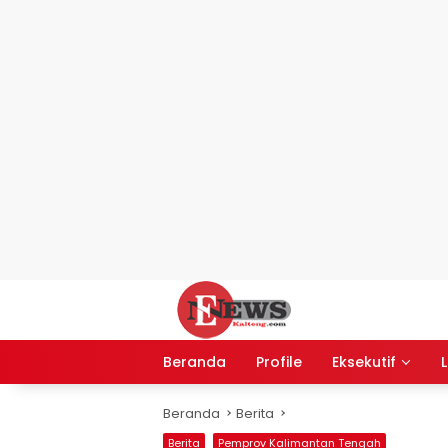
Langsung
ke
konten
Beranda
Profile
Eksekutif
L
Beranda
Berita
Berita
Pemprov Kalimantan Tengah