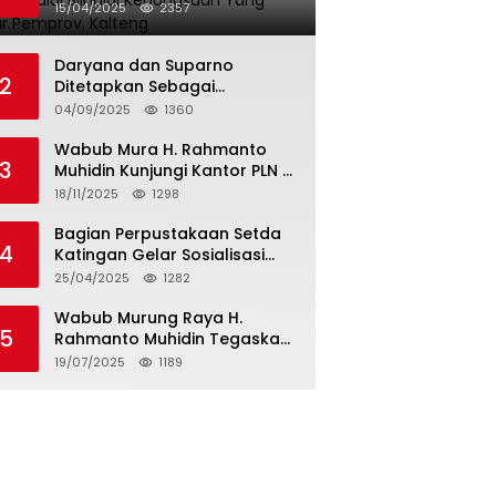
Halal Bilhalal Kebangsaan
15/04/2025
2357
Yang Digelar Pemprov.
Kalteng
Daryana dan Suparno
2
Ditetapkan Sebagai
Tersangka, Kuasa
04/09/2025
1360
Pendamping Men Gumpul: “Ini
Diskriminasi Hukum, Kami
Wabub Mura H. Rahmanto
3
Minta Bukti”
Muhidin Kunjungi Kantor PLN di
Banjarmasin Untuk Usulkan
18/11/2025
1298
Program Listrik Desa Tahun
2026
Bagian Perpustakaan Setda
4
Katingan Gelar Sosialisasi
Surat Edaran Bersama
25/04/2025
1282
Tentang Budaya Literasi
Membaca
Wabub Murung Raya H.
5
Rahmanto Muhidin Tegaskan
Pentingnya Proses Verifikasi
19/07/2025
1189
Penerima Manfaat Program
Kartu Hebat BLT Tahun 2025