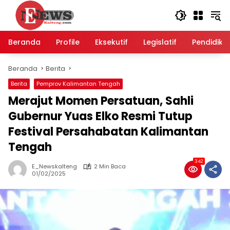
Langsung
ke
konten
Beranda
Profile
Eksekutif
Legislatif
Pendidika
Beranda
Berita
Berita
Pemprov Kalimantan Tengah
Merajut Momen Persatuan, Sahli
Gubernur Yuas Elko Resmi Tutup
Festival Persahabatan Kalimantan
Tengah
342
E_Newskalteng
2 Min Baca
01/02/2025