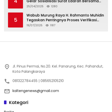
4
Gelar Sosialisasi Surat Edaran Bersama
Tentang Budaya Literasi Membaca
25/04/2025
1280
Wabub Murung Raya H. Rahmanto Muhidin
5
Tegaskan Pentingnya Proses Verifikasi
Penerima Manfaat Program Kartu Hebat
19/07/2025
1187
BLT Tahun 2025
Jl. Pinus Permai, No.20. Kel. Panarung, Kec. Pahandut,
Kota Palangkaraya
081322784455 | 085652105210
kaltengenews@gmail.com
Kategori