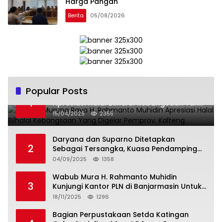
Harga Pangan
Berita
05/08/2026
Popular Posts
Wabup Murung Raya H. Rahmanto Muhidin
1
Apresiasi Halal Bilhalal Kebangsaan Yang
Digelar Pemprov. Kalteng
15/04/2025
2355
Daryana dan Suparno Ditetapkan
2
Sebagai Tersangka, Kuasa Pendamping
Men Gumpul: “Ini Diskriminasi Hukum, Kami
04/09/2025
1358
Minta Bukti”
Wabub Mura H. Rahmanto Muhidin
3
Kunjungi Kantor PLN di Banjarmasin Untuk
Usulkan Program Listrik Desa Tahun 2026
18/11/2025
1296
Bagian Perpustakaan Setda Katingan