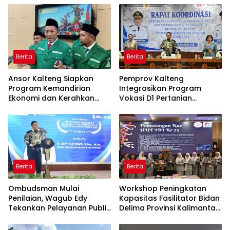
Berita
Berita
Ansor Kalteng Siapkan
Pemprov Kalteng
Program Kemandirian
Integrasikan Program
Ekonomi dan Kerahkan
Vokasi D1 Pertanian
Banser Bantu Penanganan
dengan KHBS
Karhutla
Berita
Berita
Ombudsman Mulai
Workshop Peningkatan
Penilaian, Wagub Edy
Kapasitas Fasilitator Bidan
Tekankan Pelayanan Publik
Delima Provinsi Kalimantan
Berkualitas
Tengah