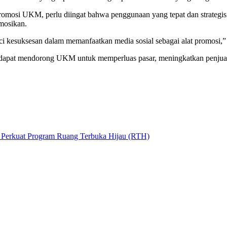
omosi UKM, perlu diingat bahwa penggunaan yang tepat dan strategis
omosikan.
ci kesuksesan dalam memanfaatkan media sosial sebagai alat promosi,”
ka dapat mendorong UKM untuk memperluas pasar, meningkatkan penjua
Perkuat Program Ruang Terbuka Hijau (RTH)