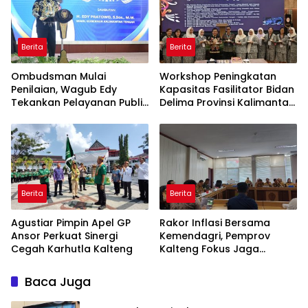
Berita
Berita
Ombudsman Mulai
Workshop Peningkatan
Penilaian, Wagub Edy
Kapasitas Fasilitator Bidan
Tekankan Pelayanan Publik
Delima Provinsi Kalimantan
Berkualitas
Tengah
Berita
Berita
Agustiar Pimpin Apel GP
Rakor Inflasi Bersama
Ansor Perkuat Sinergi
Kemendagri, Pemprov
Cegah Karhutla Kalteng
Kalteng Fokus Jaga
Stabilitas Harga Pangan
Baca Juga