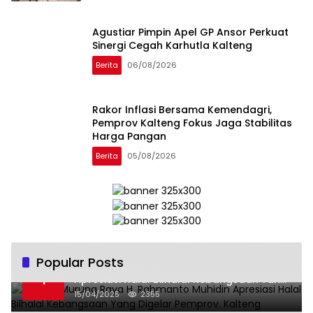
Agustiar Pimpin Apel GP Ansor Perkuat
Sinergi Cegah Karhutla Kalteng
Berita
06/08/2026
Rakor Inflasi Bersama Kemendagri,
Pemprov Kalteng Fokus Jaga Stabilitas
Harga Pangan
Berita
05/08/2026
Popular Posts
Wabup Murung Raya H. Rahmanto Muhidin
1
Apresiasi Halal Bilhalal Kebangsaan Yang
Digelar Pemprov. Kalteng
15/04/2025
2355