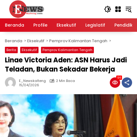
Langsung
ke
konten
Beranda
Profile
Eksekutif
Legislatif
Pendidika
Beranda
Eksekutif
Pemprov Kalimantan Tengah
Berita
Eksekutif
Pemprov Kalimantan Tengah
Linae Victoria Aden: ASN Harus Jadi
Teladan, Bukan Sekadar Bekerja
96
E_Newskalteng
2 Min Baca
15/04/2026