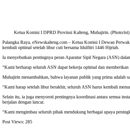
Ketua Komisi I DPRD Provinsi Kalteng, Muhajirin. (Photo/ist)
Palangka Raya, eNewskalteng.com – Ketua Komisi I Dewan Perwakila
kembali optimal setelah libur cuti bersama Idulfitri 1446 Hijriah.
Ia menyebutkan pentingnya peran Aparatur Sipil Negara (ASN) dalam m
“Kami berharap seluruh ASN dapat bekerja optimal dan memberikan pe
Muhajirin menambahkan, bahwa layanan publik yang prima adalah sal
“Kami harap setelah libur berakhir, seluruh ASN harus kembali menu
Selain itu, ia juga menyoroti pentingnya koordinasi antara semua ins
berjalan dengan lancar.
“Kami mengimbau seluruh pihak mendukung berbagai upaya peningkata
Post Views:
285