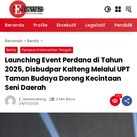
Langsung
ke
konten
Beranda
Profile
Eksekutif
Legislatif
Pendidika
Beranda
Berita
Berita
Pemprov Kalimantan Tengah
Launching Event Perdana di Tahun
2025, Disbudpar Kalteng Melalui UPT
Taman Budaya Dorong Kecintaan
Seni Daerah
357
E_Newskalteng
2 Min Baca
24/01/2025