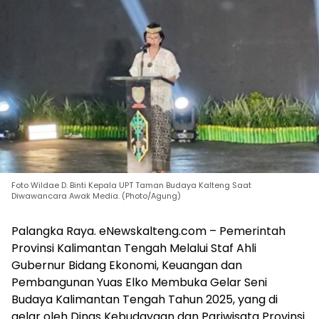
Foto Wildae D. Binti Kepala UPT Taman Budaya Kalteng Saat
Diwawancara Awak Media. (Photo/Agung)
Palangka Raya. eNewskalteng.com – Pemerintah
Provinsi Kalimantan Tengah Melalui Staf Ahli
Gubernur Bidang Ekonomi, Keuangan dan
Pembangunan Yuas Elko Membuka Gelar Seni
Budaya Kalimantan Tengah Tahun 2025, yang di
gelar oleh Dinas Kebudayaan dan Pariwisata Provinsi