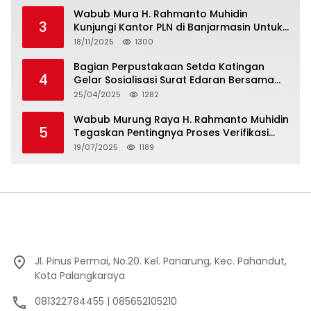
Minta Bukti”
Wabub Mura H. Rahmanto Muhidin
3
Kunjungi Kantor PLN di Banjarmasin Untuk
Usulkan Program Listrik Desa Tahun 2026
18/11/2025
1300
Bagian Perpustakaan Setda Katingan
4
Gelar Sosialisasi Surat Edaran Bersama
Tentang Budaya Literasi Membaca
25/04/2025
1282
Wabub Murung Raya H. Rahmanto Muhidin
5
Tegaskan Pentingnya Proses Verifikasi
Penerima Manfaat Program Kartu Hebat
19/07/2025
1189
BLT Tahun 2025
Jl. Pinus Permai, No.20. Kel. Panarung, Kec. Pahandut,
Kota Palangkaraya
081322784455 | 085652105210