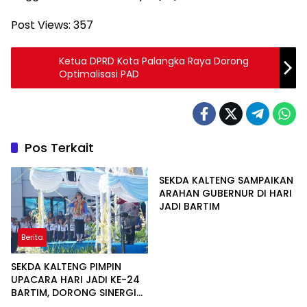
Post Views:
357
Ketua DPRD Kota Palangka Raya Dorong
Optimalisasi PAD
Pos Terkait
Berita
SEKDA KALTENG SAMPAIKAN
ARAHAN GUBERNUR DI HARI
JADI BARTIM
Berita
SEKDA KALTENG PIMPIN
UPACARA HARI JADI KE-24
BARTIM, DORONG SINERGI
Berita
PEMBANGUNAN