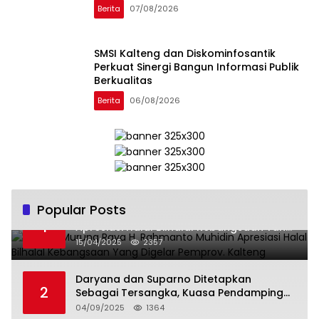
Berita
07/08/2026
SMSI Kalteng dan Diskominfosantik
Perkuat Sinergi Bangun Informasi Publik
Berkualitas
Berita
06/08/2026
Popular Posts
Wabup Murung Raya H. Rahmanto Muhidin
1
Apresiasi Halal Bilhalal Kebangsaan Yang
Digelar Pemprov. Kalteng
15/04/2025
2357
Daryana dan Suparno Ditetapkan
2
Sebagai Tersangka, Kuasa Pendamping
Men Gumpul: “Ini Diskriminasi Hukum, Kami
04/09/2025
1364