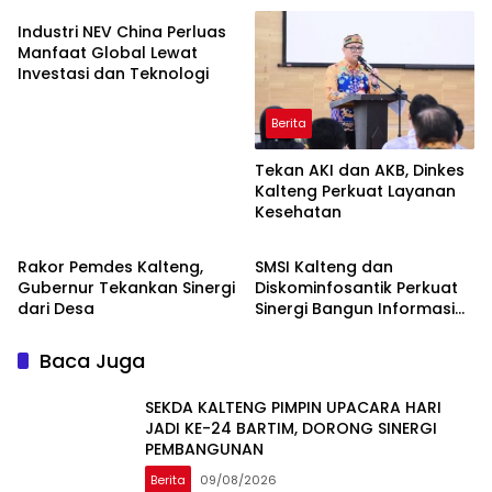
Industri NEV China Perluas
Manfaat Global Lewat
Investasi dan Teknologi
Berita
Tekan AKI dan AKB, Dinkes
Kalteng Perkuat Layanan
Kesehatan
Berita
Berita
Rakor Pemdes Kalteng,
SMSI Kalteng dan
Gubernur Tekankan Sinergi
Diskominfosantik Perkuat
dari Desa
Sinergi Bangun Informasi
Publik Berkualitas
Baca Juga
SEKDA KALTENG PIMPIN UPACARA HARI
JADI KE-24 BARTIM, DORONG SINERGI
PEMBANGUNAN
Berita
09/08/2026