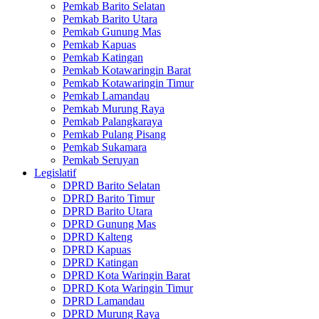
Pemkab Barito Selatan
Pemkab Barito Utara
Pemkab Gunung Mas
Pemkab Kapuas
Pemkab Katingan
Pemkab Kotawaringin Barat
Pemkab Kotawaringin Timur
Pemkab Lamandau
Pemkab Murung Raya
Pemkab Palangkaraya
Pemkab Pulang Pisang
Pemkab Sukamara
Pemkab Seruyan
Legislatif
DPRD Barito Selatan
DPRD Barito Timur
DPRD Barito Utara
DPRD Gunung Mas
DPRD Kalteng
DPRD Kapuas
DPRD Katingan
DPRD Kota Waringin Barat
DPRD Kota Waringin Timur
DPRD Lamandau
DPRD Murung Raya