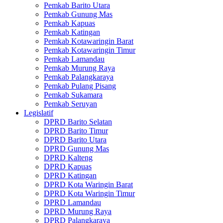
Pemkab Barito Utara
Pemkab Gunung Mas
Pemkab Kapuas
Pemkab Katingan
Pemkab Kotawaringin Barat
Pemkab Kotawaringin Timur
Pemkab Lamandau
Pemkab Murung Raya
Pemkab Palangkaraya
Pemkab Pulang Pisang
Pemkab Sukamara
Pemkab Seruyan
Legislatif
DPRD Barito Selatan
DPRD Barito Timur
DPRD Barito Utara
DPRD Gunung Mas
DPRD Kalteng
DPRD Kapuas
DPRD Katingan
DPRD Kota Waringin Barat
DPRD Kota Waringin Timur
DPRD Lamandau
DPRD Murung Raya
DPRD Palangkaraya