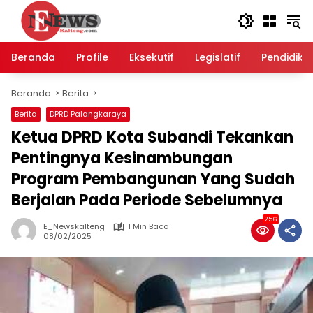
Langsung
ke
konten
Beranda
Profile
Eksekutif
Legislatif
Pendidika
Beranda
Berita
Berita
DPRD Palangkaraya
Ketua DPRD Kota Subandi Tekankan
Pentingnya Kesinambungan
Program Pembangunan Yang Sudah
Berjalan Pada Periode Sebelumnya
256
E_Newskalteng
1 Min Baca
08/02/2025