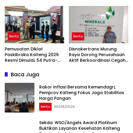
se-Kalimantan di
Program Prioritas Kalteng
Pontianak
Berita
Berita
Pemusatan Diklat
Disnakertrans Murung
Paskibraka Kalteng 2026
Raya Dorong Perusahaan
Resmi Dimulai, 54 Putra-
Aktif Berkoordinasi Cegah
Putri Terbaik Siap Bertugas
Persoalan
Ketenagakerjaan
Baca Juga
Rakor Inflasi Bersama Kemendagri,
Pemprov Kalteng Fokus Jaga Stabilitas
Harga Pangan
Berita
05/08/2026
Sekda: WSO/Angels Award Platinum
Buktikan Layanan Kesehatan Kalteng