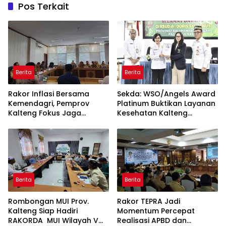
Pos Terkait
Berita
Berita
Rakor Inflasi Bersama
Sekda: WSO/Angels Award
Kemendagri, Pemprov
Platinum Buktikan Layanan
Kalteng Fokus Jaga
Kesehatan Kalteng
Stabilitas Harga Pangan
Berstandar Internasional
Berita
Berita
Rombongan MUI Prov.
Rakor TEPRA Jadi
Kalteng Siap Hadiri
Momentum Percepat
RAKORDA MUI Wilayah V
Realisasi APBD dan