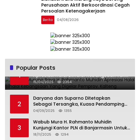
Perusahaan Aktif Berkoordinasi Cegah
Persoalan Ketenagakerjaan
Berita
04/08/2026
Popular Posts
Wabup Murung Raya H. Rahmanto Muhidin
1
Apresiasi Halal Bilhalal Kebangsaan Yang
Digelar Pemprov. Kalteng
15/04/2025
2354
Daryana dan Suparno Ditetapkan
2
Sebagai Tersangka, Kuasa Pendamping
Men Gumpul: “Ini Diskriminasi Hukum, Kami
04/09/2025
1355
Minta Bukti”
Wabub Mura H. Rahmanto Muhidin
3
Kunjungi Kantor PLN di Banjarmasin Untuk
Usulkan Program Listrik Desa Tahun 2026
18/11/2025
1294