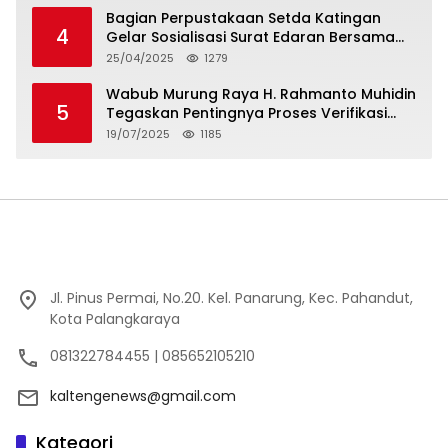
Bagian Perpustakaan Setda Katingan
4
Gelar Sosialisasi Surat Edaran Bersama
Tentang Budaya Literasi Membaca
25/04/2025
1279
Wabub Murung Raya H. Rahmanto Muhidin
5
Tegaskan Pentingnya Proses Verifikasi
Penerima Manfaat Program Kartu Hebat
19/07/2025
1185
BLT Tahun 2025
Jl. Pinus Permai, No.20. Kel. Panarung, Kec. Pahandut,
Kota Palangkaraya
081322784455 | 085652105210
kaltengenews@gmail.com
Kategori