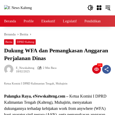
Langsung
ke
konten
Beranda
Profile
Eksekutif
Legislatif
Pendidikan
Beranda
Berita
Berita
DPRD Kalteng
Dukung WFA dan Pemangkasan Anggaran
Perjalanan Dinas
345
E_Newskalteng
2 Min Baca
18/02/2025
Ketua Komisi I DPRD Kalimantan Tengah, Muhajirin
Palangka Raya, eNewskalteng.com –
Ketua Komisi I DPRD
Kalimantan Tengah (Kalteng), Muhajirin, menyatakan
dukungannya terhadap kebijakan work from anywhere (WFA)
bagi aparatur sipil negara (ASN), serta pemangkasan anggaran