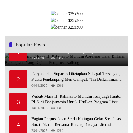
Popular Posts
Wabup Murung Raya H. Rahmanto Muhidin Apresiasi
1
Halal Bilhalal Kebangsaan Yang Digelar Pemprov.
Kalteng
15/04/2025
2357
Daryana dan Suparno Ditetapkan Sebagai Tersangka,
2
Kuasa Pendamping Men Gumpul: “Ini Diskriminasi
Hukum, Kami Minta Bukti”
04/09/2025
1361
Wabub Mura H. Rahmanto Muhidin Kunjungi Kantor
3
PLN di Banjarmasin Untuk Usulkan Program Listrik
Desa Tahun 2026
18/11/2025
1300
Bagian Perpustakaan Setda Katingan Gelar Sosialisasi
4
Surat Edaran Bersama Tentang Budaya Literasi
Membaca
25/04/2025
1282