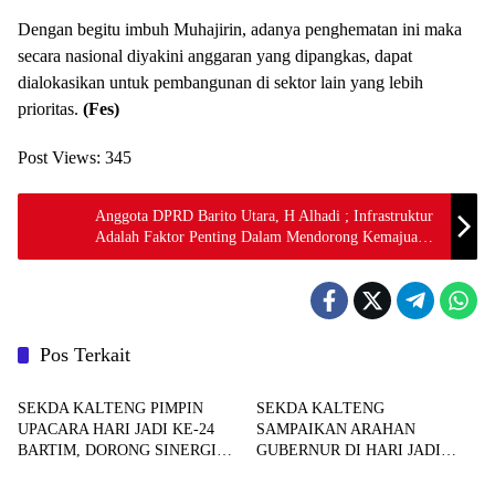
Dengan begitu imbuh Muhajirin, adanya penghematan ini maka
secara nasional diyakini anggaran yang dipangkas, dapat
dialokasikan untuk pembangunan di sektor lain yang lebih
prioritas.
(Fes)
Post Views:
345
Anggota DPRD Barito Utara, H Alhadi ; Infrastruktur
Adalah Faktor Penting Dalam Mendorong Kemajuan
Daerah
Pos Terkait
Berita
Berita
SEKDA KALTENG PIMPIN
SEKDA KALTENG
UPACARA HARI JADI KE-24
SAMPAIKAN ARAHAN
BARTIM, DORONG SINERGI
GUBERNUR DI HARI JADI
Berita
Berita
PEMBANGUNAN
BARTIM