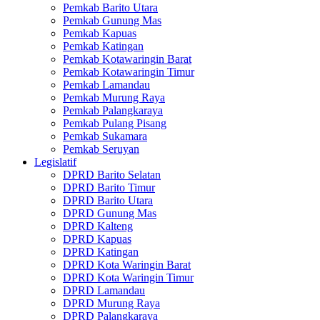
Pemkab Barito Utara
Pemkab Gunung Mas
Pemkab Kapuas
Pemkab Katingan
Pemkab Kotawaringin Barat
Pemkab Kotawaringin Timur
Pemkab Lamandau
Pemkab Murung Raya
Pemkab Palangkaraya
Pemkab Pulang Pisang
Pemkab Sukamara
Pemkab Seruyan
Legislatif
DPRD Barito Selatan
DPRD Barito Timur
DPRD Barito Utara
DPRD Gunung Mas
DPRD Kalteng
DPRD Kapuas
DPRD Katingan
DPRD Kota Waringin Barat
DPRD Kota Waringin Timur
DPRD Lamandau
DPRD Murung Raya
DPRD Palangkaraya