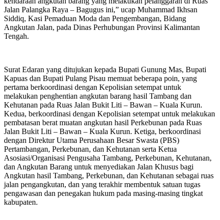
kendaraan angkutan barang yang melakukan pelanggaran di Ruas
Jalan Palangka Raya – Bagugus ini,” ucap Muhammad Ikhsan
Siddiq, Kasi Pemaduan Moda dan Pengembangan, Bidang
Angkutan Jalan, pada Dinas Perhubungan Provinsi Kalimantan
Tengah.
Surat Edaran yang ditujukan kepada Bupati Gunung Mas, Bupati
Kapuas dan Bupati Pulang Pisau memuat beberapa poin, yang
pertama berkoordinasi dengan Kepolisian setempat untuk
melakukan penghentian angkutan barang hasil Tambang dan
Kehutanan pada Ruas Jalan Bukit Liti – Bawan – Kuala Kurun.
Kedua, berkoordinasi dengan Kepolisian setempat untuk melakukan
pembatasan berat muatan angkutan hasil Perkebunan pada Ruas
Jalan Bukit Liti – Bawan – Kuala Kurun. Ketiga, berkoordinasi
dengan Direktur Utama Perusahaan Besar Swasta (PBS)
Pertambangan, Perkebunan, dan Kehutanan serta Ketua
Asosiasi/Organisasi Pengusaha Tambang, Perkebunan, Kehutanan,
dan Angkutan Barang untuk menyediakan Jalan Khusus bagi
Angkutan hasil Tambang, Perkebunan, dan Kehutanan sebagai ruas
jalan pengangkutan, dan yang terakhir membentuk satuan tugas
pengawasan dan penegakan hukum pada masing-masing tingkat
kabupaten.