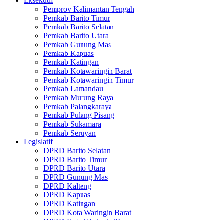
Eksekutif
Pemprov Kalimantan Tengah
Pemkab Barito Timur
Pemkab Barito Selatan
Pemkab Barito Utara
Pemkab Gunung Mas
Pemkab Kapuas
Pemkab Katingan
Pemkab Kotawaringin Barat
Pemkab Kotawaringin Timur
Pemkab Lamandau
Pemkab Murung Raya
Pemkab Palangkaraya
Pemkab Pulang Pisang
Pemkab Sukamara
Pemkab Seruyan
Legislatif
DPRD Barito Selatan
DPRD Barito Timur
DPRD Barito Utara
DPRD Gunung Mas
DPRD Kalteng
DPRD Kapuas
DPRD Katingan
DPRD Kota Waringin Barat