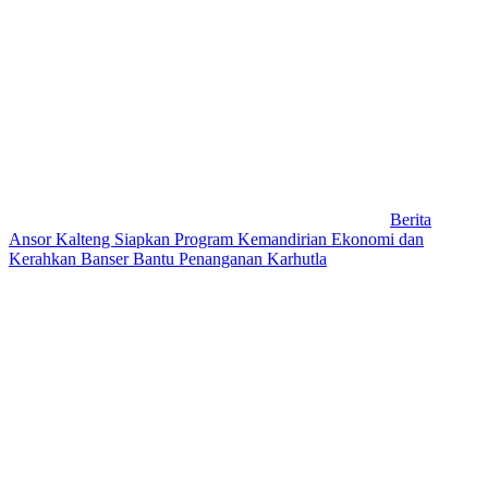
Berita
Ansor Kalteng Siapkan Program Kemandirian Ekonomi dan
Kerahkan Banser Bantu Penanganan Karhutla