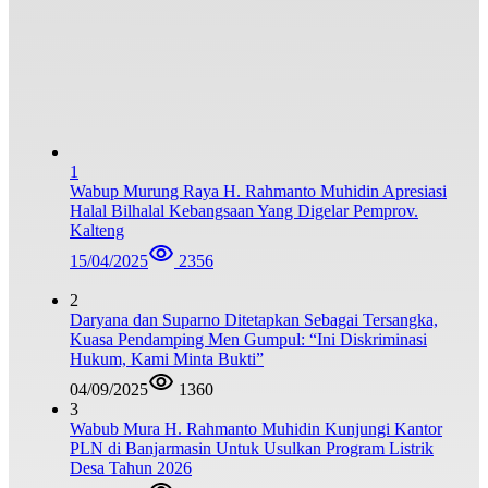
1
Wabup Murung Raya H. Rahmanto Muhidin Apresiasi
Halal Bilhalal Kebangsaan Yang Digelar Pemprov.
Kalteng
15/04/2025
2356
2
Daryana dan Suparno Ditetapkan Sebagai Tersangka,
Kuasa Pendamping Men Gumpul: “Ini Diskriminasi
Hukum, Kami Minta Bukti”
04/09/2025
1360
3
Wabub Mura H. Rahmanto Muhidin Kunjungi Kantor
PLN di Banjarmasin Untuk Usulkan Program Listrik
Desa Tahun 2026