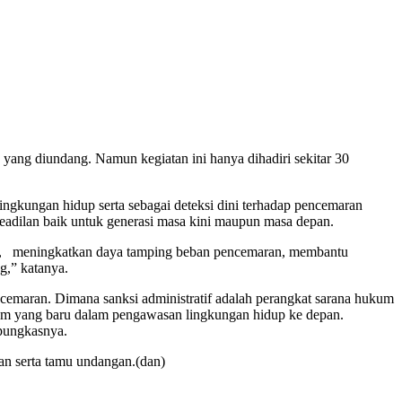
ang diundang. Namun kegiatan ini hanya dihadiri sekitar 30
ngkungan hidup serta sebagai deteksi dini terhadap pencemaran
eadilan baik untuk generasi masa kini maupun masa depan.
 air, meningkatkan daya tamping beban pencemaran, membantu
g,” katanya.
ncemaran. Dimana sanksi administratif adalah perangkat sarana hukum
kum yang baru dalam pengawasan lingkungan hidup ke depan.
 pungkasnya.
an serta tamu undangan.(dan)