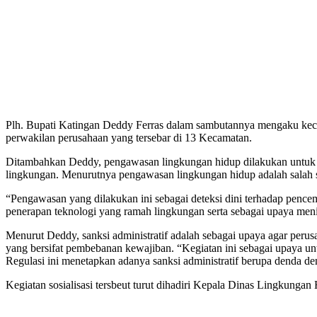
Plh. Bupati Katingan Deddy Ferras dalam sambutannya mengaku kecew
perwakilan perusahaan yang tersebar di 13 Kecamatan.
Ditambahkan Deddy, pengawasan lingkungan hidup dilakukan untuk me
lingkungan. Menurutnya pengawasan lingkungan hidup adalah salah sa
“Pengawasan yang dilakukan ini sebagai deteksi dini terhadap penc
penerapan teknologi yang ramah lingkungan serta sebagai upaya meni
Menurut Deddy, sanksi administratif adalah sebagai upaya agar peru
yang bersifat pembebanan kewajiban. “Kegiatan ini sebagai upaya 
Regulasi ini menetapkan adanya sanksi administratif berupa denda d
Kegiatan sosialisasi tersbeut turut dihadiri Kepala Dinas Lingkung