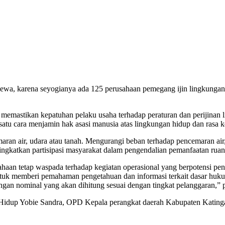
a, karena seyogianya ada 125 perusahaan pemegang ijin lingkungan y
mastikan kepatuhan pelaku usaha terhadap peraturan dan perijinan li
tu cara menjamin hak asasi manusia atas lingkungan hidup dan rasa k
emaran air, udara atau tanah. Mengurangi beban terhadap pencemaran
ngkatkan partisipasi masyarakat dalam pengendalian pemanfaatan ruan
sahaan tetap waspada terhadap kegiatan operasional yang berpotensi pe
untuk memberi pemahaman pengetahuan dan informasi terkait dasar hu
engan nominal yang akan dihitung sesuai dengan tingkat pelanggaran,”
an Hidup Yobie Sandra, OPD Kepala perangkat daerah Kabupaten Kating