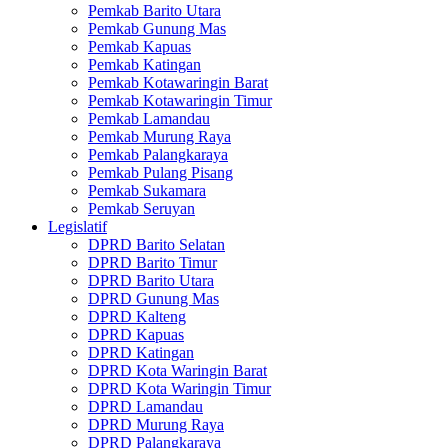
Pemkab Barito Utara
Pemkab Gunung Mas
Pemkab Kapuas
Pemkab Katingan
Pemkab Kotawaringin Barat
Pemkab Kotawaringin Timur
Pemkab Lamandau
Pemkab Murung Raya
Pemkab Palangkaraya
Pemkab Pulang Pisang
Pemkab Sukamara
Pemkab Seruyan
Legislatif
DPRD Barito Selatan
DPRD Barito Timur
DPRD Barito Utara
DPRD Gunung Mas
DPRD Kalteng
DPRD Kapuas
DPRD Katingan
DPRD Kota Waringin Barat
DPRD Kota Waringin Timur
DPRD Lamandau
DPRD Murung Raya
DPRD Palangkaraya