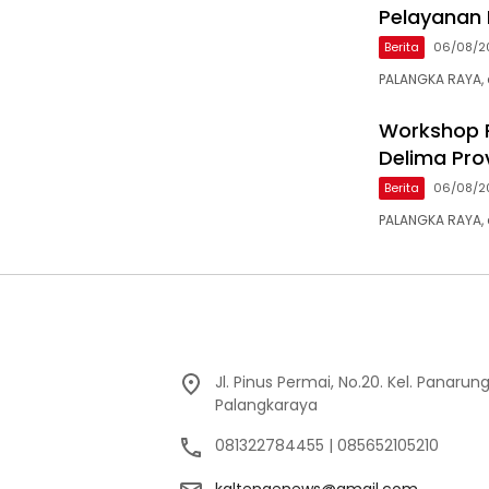
Pelayanan P
Berita
06/08/2
PALANGKA RAYA,
Workshop P
Delima Pro
Berita
06/08/2
PALANGKA RAYA, 
Jl. Pinus Permai, No.20. Kel. Panarun
Palangkaraya
081322784455 | 085652105210