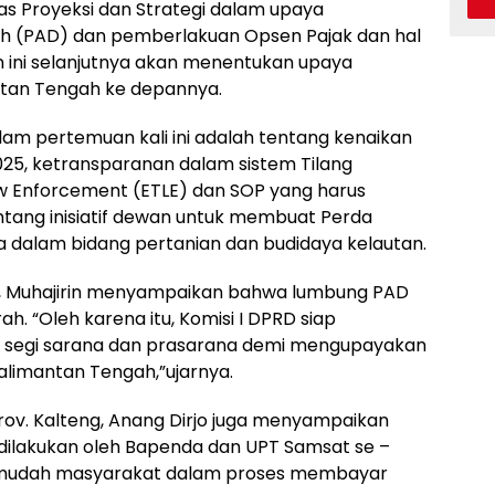
s Proyeksi dan Strategi dalam upaya
ah (PAD) dan pemberlakuan Opsen Pajak dan hal
n ini selanjutnya akan menentukan upaya
ntan Tengah ke depannya.
lam pertemuan kali ini adalah tentang kenaikan
025, ketransparanan dalam sistem Tilang
Law Enforcement (ETLE) dan SOP yang harus
entang inisiatif dewan untuk membuat Perda
ga dalam bidang pertanian dan budidaya kelautan.
 I, Muhajirin menyampaikan bahwa lumbung PAD
. “Oleh karena itu, Komisi I DPRD siap
 segi sarana dan prasarana demi mengupayakan
alimantan Tengah,”ujarnya.
rov. Kalteng, Anang Dirjo juga menyampaikan
 dilakukan oleh Bapenda dan UPT Samsat se –
mudah masyarakat dalam proses membayar