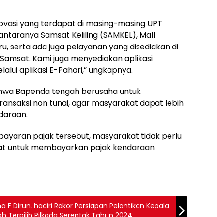
ovasi yang terdapat di masing-masing UPT
ntaranya Samsat Keliling (SAMKEL), Mall
u, serta ada juga pelayanan yang disediakan di
Samsat. Kami juga menyediakan aplikasi
lui aplikasi E-Pahari,” ungkapnya.
hwa Bapenda tengah berusaha untuk
saksi non tunai, agar masyarakat dapat lebih
daraan.
ayaran pajak tersebut, masyarakat tidak perlu
sat untuk membayarkan pajak kendaraan
a F Dirun, hadiri Rakor Persiapan Pelantikan Kepala
h Terpilih Pilkada Serentak Tahun 2024