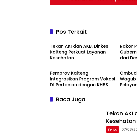
Pos Terkait
Berita
Berita
Tekan AKI dan AKB, Dinkes
Rakor 
Kalteng Perkuat Layanan
Gubernu
Kesehatan
dari De
Berita
Berita
Pemprov Kalteng
Ombuds
Integrasikan Program Vokasi
Wagub 
D1 Pertanian dengan KHBS
Pelayan
Baca Juga
Tekan AKI 
Kesehatan
Berita
07/08/2