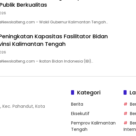
ublik Berkualitas
026
 eNewskalteng.com – Wakil Gubernur Kalimantan Tengah…
eningkatan Kapasitas Fasilitator Bidan
vinsi Kalimantan Tengah
026
eNewskalteng.com – Ikatan Bidan Indonesia (IBI)…
Kategori
La
Berita
Be
g, Kec. Pahandut, Kota
Eksekutif
Be
Pemprov Kalimantan
Ber
Tengah
Inter