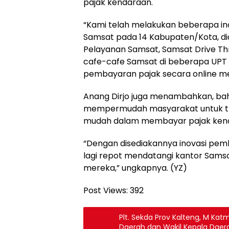
pajak kendaraan.
“Kami telah melakukan beberapa in
Samsat pada 14 Kabupaten/Kota, dia
Pelayanan Samsat, Samsat Drive Thr
cafe-cafe Samsat di beberapa UPT 
pembayaran pajak secara online mela
Anang Dirjo juga menambahkan, ba
mempermudah masyarakat untuk tran
mudah dalam membayar pajak ken
“Dengan disediakannya inovasi pemb
lagi repot mendatangi kantor Sam
mereka,” ungkapnya. (YZ)
Post Views:
392
Plt. Sekda Prov Kalteng, M Katm
Daerah dan Wakil Kepala Daera