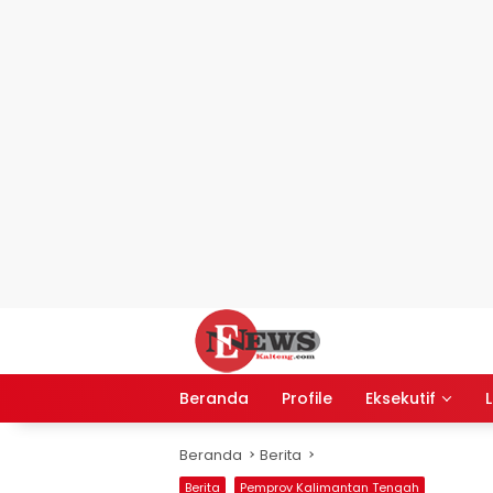
Langsung
ke
konten
Beranda
Profile
Eksekutif
L
Beranda
Berita
Berita
Pemprov Kalimantan Tengah