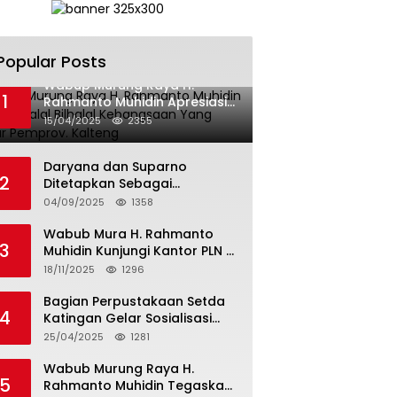
Popular Posts
Wabup Murung Raya H.
1
Rahmanto Muhidin Apresiasi
Halal Bilhalal Kebangsaan
15/04/2025
2355
Yang Digelar Pemprov.
Kalteng
Daryana dan Suparno
2
Ditetapkan Sebagai
Tersangka, Kuasa
04/09/2025
1358
Pendamping Men Gumpul: “Ini
Diskriminasi Hukum, Kami
Wabub Mura H. Rahmanto
3
Minta Bukti”
Muhidin Kunjungi Kantor PLN di
Banjarmasin Untuk Usulkan
18/11/2025
1296
Program Listrik Desa Tahun
2026
Bagian Perpustakaan Setda
4
Katingan Gelar Sosialisasi
Surat Edaran Bersama
25/04/2025
1281
Tentang Budaya Literasi
Membaca
Wabub Murung Raya H.
5
Rahmanto Muhidin Tegaskan