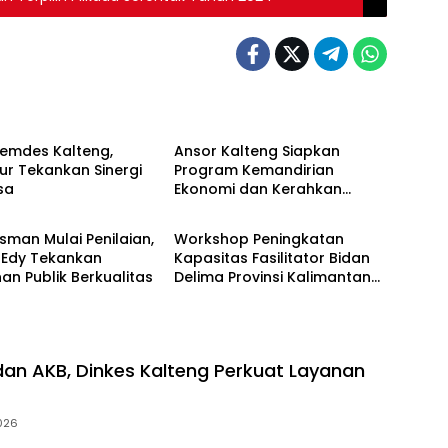
Berita
Pemdes Kalteng,
Ansor Kalteng Siapkan
r Tekankan Sinergi
Program Kemandirian
sa
Ekonomi dan Kerahkan
Berita
Banser Bantu Penanganan
Karhutla
man Mulai Penilaian,
Workshop Peningkatan
Edy Tekankan
Kapasitas Fasilitator Bidan
an Publik Berkualitas
Delima Provinsi Kalimantan
Tengah
dan AKB, Dinkes Kalteng Perkuat Layanan
026