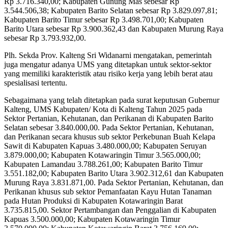
Rp 3.716.340,00; Kabupaten Gunung Mas sebesar Rp
3.544.506,38; Kabupaten Barito Selatan sebesar Rp 3.829.097,81;
Kabupaten Barito Timur sebesar Rp 3.498.701,00; Kabupaten
Barito Utara sebesar Rp 3.900.362,43 dan Kabupaten Murung Raya
sebesar Rp 3.793.932,00.
Plh. Sekda Prov. Kalteng Sri Widanarni mengatakan, pemerintah
juga mengatur adanya UMS yang ditetapkan untuk sektor-sektor
yang memiliki karakteristik atau risiko kerja yang lebih berat atau
spesialisasi tertentu.
Sebagaimana yang telah ditetapkan pada surat keputusan Gubernur
Kalteng, UMS Kabupaten/ Kota di Kalteng Tahun 2025 pada
Sektor Pertanian, Kehutanan, dan Perikanan di Kabupaten Barito
Selatan sebesar 3.840.000,00. Pada Sektor Pertanian, Kehutanan,
dan Perikanan secara khusus sub sektor Perkebunan Buah Kelapa
Sawit di Kabupaten Kapuas 3.480.000,00; Kabupaten Seruyan
3.879.000,00; Kabupaten Kotawaringin Timur 3.565.000,00;
Kabupaten Lamandau 3.788.261,00; Kabupaten Barito Timur
3.551.182,00; Kabupaten Barito Utara 3.902.312,61 dan Kabupaten
Murung Raya 3.831.871,00. Pada Sektor Pertanian, Kehutanan, dan
Perikanan khusus sub sektor Pemanfaatan Kayu Hutan Tanaman
pada Hutan Produksi di Kabupaten Kotawaringin Barat
3.735.815,00. Sektor Pertambangan dan Penggalian di Kabupaten
Kapuas 3.500.000,00; Kabupaten Kotawaringin Timur