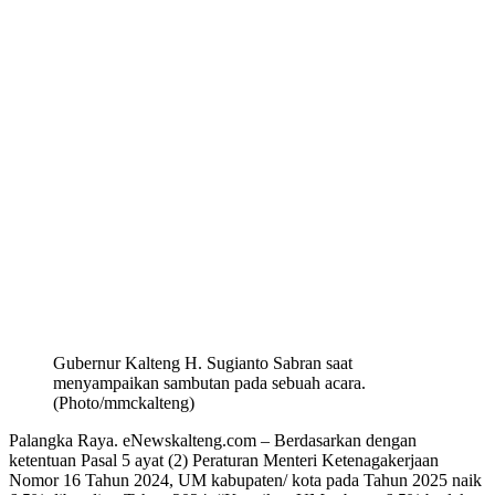
Gubernur Kalteng H. Sugianto Sabran saat
menyampaikan sambutan pada sebuah acara.
(Photo/mmckalteng)
Palangka Raya. eNewskalteng.com – Berdasarkan dengan
ketentuan Pasal 5 ayat (2) Peraturan Menteri Ketenagakerjaan
Nomor 16 Tahun 2024, UM kabupaten/ kota pada Tahun 2025 naik