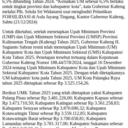
6,5% dibanding Tahun 2024. “Kenaikan UM sebesar 6,5% berlaku
untuk tingkat provinsi dan kabupaten/ kota”, kata Gubernur Kalteng
melalui Plh. Sekda Sri Widanarni usai menghadiri Pelantikan
FORSILIDASI di Aula Jayang Tingang, Kantor Gubernur Kalteng,
Sabtu (21/12/2024)
Untuk diketahui, setelah menetapkan Upah Minimum Provinsi
(UMP) dan Upah Minimum Sektoral Provinsi (UMSP) Provinsi
Kalimantan Tengah (Kalteng) Tahun 2025, Gubernur Kalteng H.
Sugianto Sabran resmi telah menetapkan Upah Minimum (UM)
Kabupaten/ Kota dan Upah Minimum Sektoral (UMS) Kabupaten/
Kota Tahun 2025. Penetapan tersebut tertuang dalam Keputusan
Gubernur Kalteng Nomor 188.44/578/2024, tanggal 16 Desember
2024 tentang Upah Minimum Kabupaten/ Kota dan Upah Minimum
Sektoral Kabupaten/ Kota Tahun 2025. Dengan telah ditetapkannya
UM kabupaten/ kota pada Tahun 2025, UM Kota Palangka Raya
tahun 2025 ditetapkan sebesar Rp 3.525.154,26.
Berikut UMK Tahun 2025 yang telah ditetapkan yakni Kabupaten
Pulang Pisau sebesar Rp 3.481.226,00; Kabupaten Kapuas sebesar
Rp 3.473.710,50; Kabupaten Katingan sebesar Rp 3.561.258,83;
Kabupaten Seruyan sebesar Rp 3.870.690,32; Kabupaten
Kotawaringin Timur sebesar Rp 3.559.112,85; Kabupaten
Kotawaringin Barat sebesar Rp 3.700.658,81; Kabupaten
Lamandau sebesar Rp 3.781.317,00; Kabupaten Sukamara sebesar