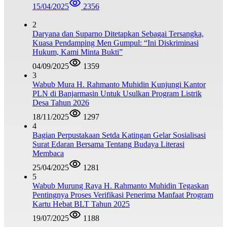
15/04/2025
2356
2
Daryana dan Suparno Ditetapkan Sebagai Tersangka,
Kuasa Pendamping Men Gumpul: “Ini Diskriminasi
Hukum, Kami Minta Bukti”
04/09/2025
1359
3
Wabub Mura H. Rahmanto Muhidin Kunjungi Kantor
PLN di Banjarmasin Untuk Usulkan Program Listrik
Desa Tahun 2026
18/11/2025
1297
4
Bagian Perpustakaan Setda Katingan Gelar Sosialisasi
Surat Edaran Bersama Tentang Budaya Literasi
Membaca
25/04/2025
1281
5
Wabub Murung Raya H. Rahmanto Muhidin Tegaskan
Pentingnya Proses Verifikasi Penerima Manfaat Program
Kartu Hebat BLT Tahun 2025
19/07/2025
1188