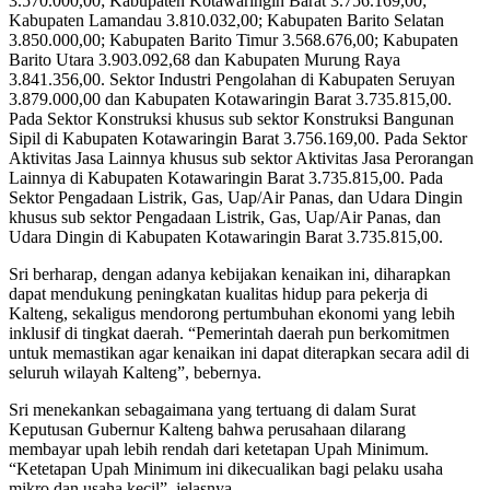
3.570.000,00; Kabupaten Kotawaringin Barat 3.756.169,00;
Kabupaten Lamandau 3.810.032,00; Kabupaten Barito Selatan
3.850.000,00; Kabupaten Barito Timur 3.568.676,00; Kabupaten
Barito Utara 3.903.092,68 dan Kabupaten Murung Raya
3.841.356,00. Sektor Industri Pengolahan di Kabupaten Seruyan
3.879.000,00 dan Kabupaten Kotawaringin Barat 3.735.815,00.
Pada Sektor Konstruksi khusus sub sektor Konstruksi Bangunan
Sipil di Kabupaten Kotawaringin Barat 3.756.169,00. Pada Sektor
Aktivitas Jasa Lainnya khusus sub sektor Aktivitas Jasa Perorangan
Lainnya di Kabupaten Kotawaringin Barat 3.735.815,00. Pada
Sektor Pengadaan Listrik, Gas, Uap/Air Panas, dan Udara Dingin
khusus sub sektor Pengadaan Listrik, Gas, Uap/Air Panas, dan
Udara Dingin di Kabupaten Kotawaringin Barat 3.735.815,00.
Sri berharap, dengan adanya kebijakan kenaikan ini, diharapkan
dapat mendukung peningkatan kualitas hidup para pekerja di
Kalteng, sekaligus mendorong pertumbuhan ekonomi yang lebih
inklusif di tingkat daerah. “Pemerintah daerah pun berkomitmen
untuk memastikan agar kenaikan ini dapat diterapkan secara adil di
seluruh wilayah Kalteng”, bebernya.
Sri menekankan sebagaimana yang tertuang di dalam Surat
Keputusan Gubernur Kalteng bahwa perusahaan dilarang
membayar upah lebih rendah dari ketetapan Upah Minimum.
“Ketetapan Upah Minimum ini dikecualikan bagi pelaku usaha
mikro dan usaha kecil”, jelasnya.