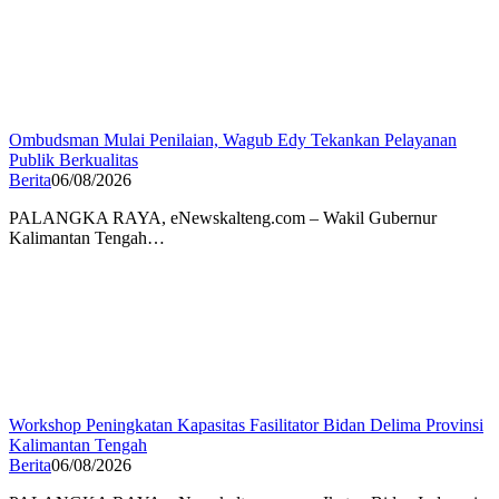
Ombudsman Mulai Penilaian, Wagub Edy Tekankan Pelayanan
Publik Berkualitas
Berita
06/08/2026
PALANGKA RAYA, eNewskalteng.com – Wakil Gubernur
Kalimantan Tengah…
Workshop Peningkatan Kapasitas Fasilitator Bidan Delima Provinsi
Kalimantan Tengah
Berita
06/08/2026