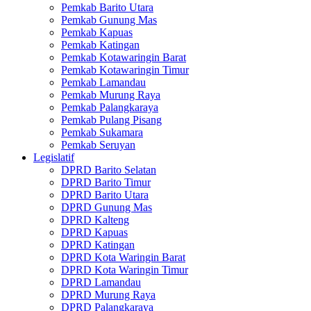
Pemkab Barito Utara
Pemkab Gunung Mas
Pemkab Kapuas
Pemkab Katingan
Pemkab Kotawaringin Barat
Pemkab Kotawaringin Timur
Pemkab Lamandau
Pemkab Murung Raya
Pemkab Palangkaraya
Pemkab Pulang Pisang
Pemkab Sukamara
Pemkab Seruyan
Legislatif
DPRD Barito Selatan
DPRD Barito Timur
DPRD Barito Utara
DPRD Gunung Mas
DPRD Kalteng
DPRD Kapuas
DPRD Katingan
DPRD Kota Waringin Barat
DPRD Kota Waringin Timur
DPRD Lamandau
DPRD Murung Raya
DPRD Palangkaraya