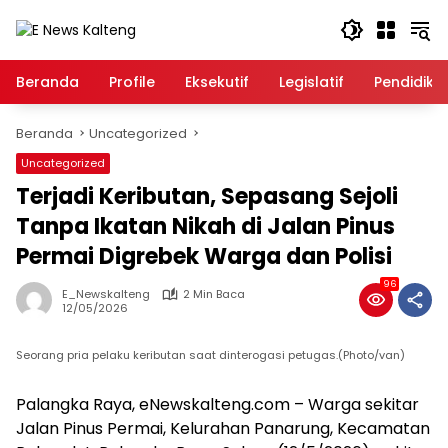
Langsung
ke
konten
Beranda
Profile
Eksekutif
Legislatif
Pendidika
Beranda
Uncategorized
Uncategorized
Terjadi Keributan, Sepasang Sejoli
Tanpa Ikatan Nikah di Jalan Pinus
Permai Digrebek Warga dan Polisi
96
E_Newskalteng
2 Min Baca
12/05/2026
Seorang pria pelaku keributan saat dinterogasi petugas.(Photo/van)
Palangka Raya, eNewskalteng.com – Warga sekitar
Jalan Pinus Permai, Kelurahan Panarung, Kecamatan