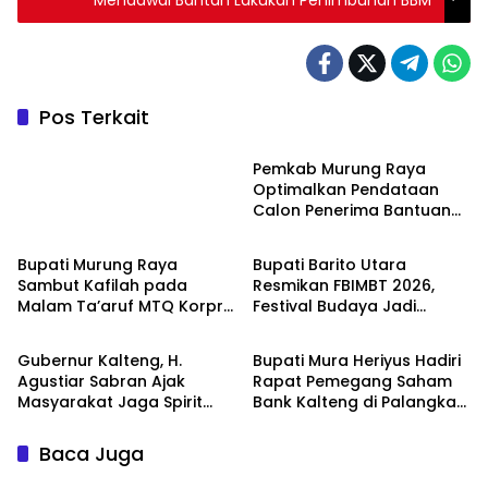
Mendawai Bantah Lakukan Penimbunan BBM
Pos Terkait
Uncategorized
Pemkab Murung Raya
Optimalkan Pendataan
Calon Penerima Bantuan
Uncategorized
Eksekutif
Rumah BSPS 2026
Bupati Murung Raya
Bupati Barito Utara
Sambut Kafilah pada
Resmikan FBIMBT 2026,
Malam Ta’aruf MTQ Korpri
Festival Budaya Jadi
Uncategorized
Uncategorized
VIII Kalteng 2026
Wadah Pelestarian Tradisi
dan Kreativitas Generasi
Gubernur Kalteng, H.
Bupati Mura Heriyus Hadiri
Muda
Agustiar Sabran Ajak
Rapat Pemegang Saham
Masyarakat Jaga Spirit
Bank Kalteng di Palangka
Huma Betang pada
Raya
Penutupan FBIM 2026
Baca Juga