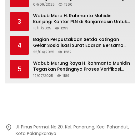
Men Gumpul: “Ini Diskriminasi Hukum, Kami
04/09/2025
1360
Minta Bukti”
Wabub Mura H. Rahmanto Muhidin
3
Kunjungi Kantor PLN di Banjarmasin Untuk
Usulkan Program Listrik Desa Tahun 2026
18/11/2025
1299
Bagian Perpustakaan Setda Katingan
4
Gelar Sosialisasi Surat Edaran Bersama
Tentang Budaya Literasi Membaca
25/04/2025
1282
Wabub Murung Raya H. Rahmanto Muhidin
5
Tegaskan Pentingnya Proses Verifikasi
Penerima Manfaat Program Kartu Hebat
19/07/2025
1189
BLT Tahun 2025
Jl. Pinus Permai, No.20. Kel. Panarung, Kec. Pahandut,
Kota Palangkaraya