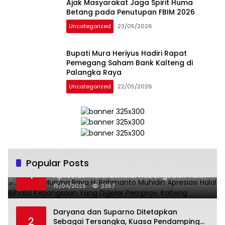
Ajak Masyarakat Jaga Spirit Huma
Betang pada Penutupan FBIM 2026
Uncategorized
23/05/2026
Bupati Mura Heriyus Hadiri Rapat
Pemegang Saham Bank Kalteng di
Palangka Raya
Uncategorized
22/05/2026
Popular Posts
Wabup Murung Raya H. Rahmanto Muhidin
1
Apresiasi Halal Bilhalal Kebangsaan Yang
Digelar Pemprov. Kalteng
15/04/2025
2357
Daryana dan Suparno Ditetapkan
2
Sebagai Tersangka, Kuasa Pendamping