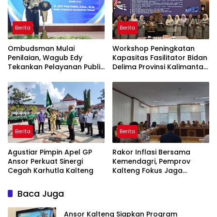
Berita
Berita
Ombudsman Mulai
Workshop Peningkatan
Penilaian, Wagub Edy
Kapasitas Fasilitator Bidan
Tekankan Pelayanan Publik
Delima Provinsi Kalimantan
Berkualitas
Tengah
Berita
Berita
Agustiar Pimpin Apel GP
Rakor Inflasi Bersama
Ansor Perkuat Sinergi
Kemendagri, Pemprov
Cegah Karhutla Kalteng
Kalteng Fokus Jaga
Stabilitas Harga Pangan
Baca Juga
Ansor Kalteng Siapkan Program