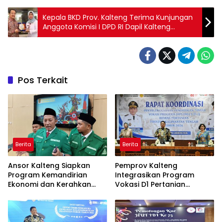
Kepala BKD Prov. Kalteng Terima Kunjungan
Anggota Komisi I DPD RI Dapil Kalteng
Agustin Teras Narang
Pos Terkait
Berita
Berita
Ansor Kalteng Siapkan
Pemprov Kalteng
Program Kemandirian
Integrasikan Program
Ekonomi dan Kerahkan
Vokasi D1 Pertanian
Banser Bantu Penanganan
dengan KHBS
Karhutla