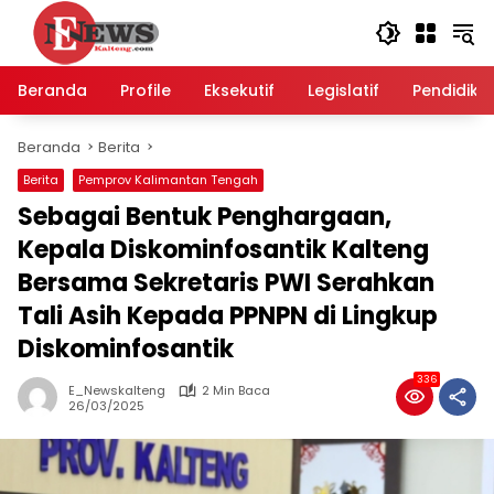
Langsung
ke
konten
Beranda
Profile
Eksekutif
Legislatif
Pendidika
Beranda
Berita
Berita
Pemprov Kalimantan Tengah
Sebagai Bentuk Penghargaan,
Kepala Diskominfosantik Kalteng
Bersama Sekretaris PWI Serahkan
Tali Asih Kepada PPNPN di Lingkup
Diskominfosantik
336
E_Newskalteng
2 Min Baca
26/03/2025