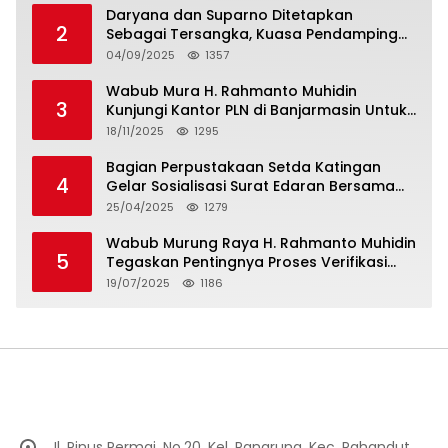
Daryana dan Suparno Ditetapkan
2
Sebagai Tersangka, Kuasa Pendamping
Men Gumpul: “Ini Diskriminasi Hukum, Kami
04/09/2025
1357
Minta Bukti”
Wabub Mura H. Rahmanto Muhidin
3
Kunjungi Kantor PLN di Banjarmasin Untuk
Usulkan Program Listrik Desa Tahun 2026
18/11/2025
1295
Bagian Perpustakaan Setda Katingan
4
Gelar Sosialisasi Surat Edaran Bersama
Tentang Budaya Literasi Membaca
25/04/2025
1279
Wabub Murung Raya H. Rahmanto Muhidin
5
Tegaskan Pentingnya Proses Verifikasi
Penerima Manfaat Program Kartu Hebat
19/07/2025
1186
BLT Tahun 2025
Jl. Pinus Permai, No.20. Kel. Panarung, Kec. Pahandut,