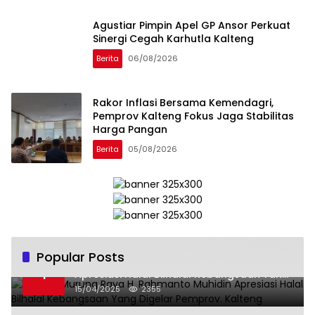
Agustiar Pimpin Apel GP Ansor Perkuat
Sinergi Cegah Karhutla Kalteng
Berita
06/08/2026
Rakor Inflasi Bersama Kemendagri,
Pemprov Kalteng Fokus Jaga Stabilitas
Harga Pangan
Berita
05/08/2026
Popular Posts
Wabup Murung Raya H. Rahmanto Muhidin
1
Apresiasi Halal Bilhalal Kebangsaan Yang
Digelar Pemprov. Kalteng
15/04/2025
2355