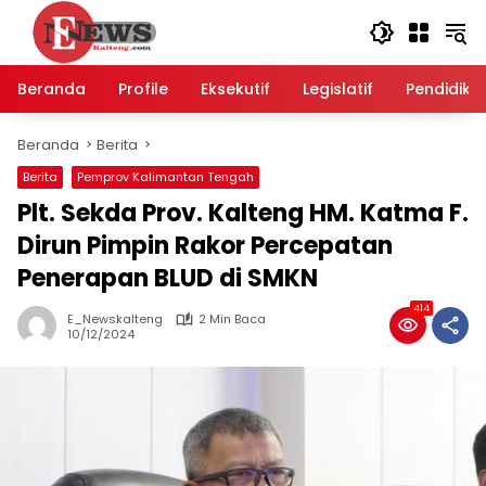
Langsung
ke
konten
Beranda
Profile
Eksekutif
Legislatif
Pendidika
Beranda
Berita
Berita
Pemprov Kalimantan Tengah
Plt. Sekda Prov. Kalteng HM. Katma F.
Dirun Pimpin Rakor Percepatan
Penerapan BLUD di SMKN
414
E_Newskalteng
2 Min Baca
10/12/2024