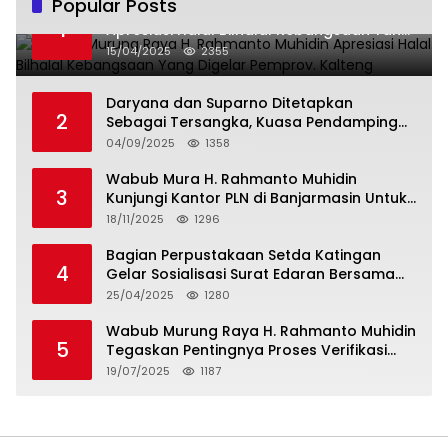
Popular Posts
Wabup Murung Raya H. Rahmanto Muhidin
1
Apresiasi Halal Bilhalal Kebangsaan Yang
Digelar Pemprov. Kalteng
15/04/2025
2355
Daryana dan Suparno Ditetapkan
2
Sebagai Tersangka, Kuasa Pendamping
Men Gumpul: “Ini Diskriminasi Hukum, Kami
04/09/2025
1358
Minta Bukti”
Wabub Mura H. Rahmanto Muhidin
3
Kunjungi Kantor PLN di Banjarmasin Untuk
Usulkan Program Listrik Desa Tahun 2026
18/11/2025
1296
Bagian Perpustakaan Setda Katingan
4
Gelar Sosialisasi Surat Edaran Bersama
Tentang Budaya Literasi Membaca
25/04/2025
1280
Wabub Murung Raya H. Rahmanto Muhidin
5
Tegaskan Pentingnya Proses Verifikasi
Penerima Manfaat Program Kartu Hebat
19/07/2025
1187
BLT Tahun 2025