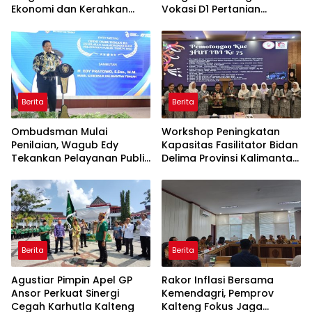
Ekonomi dan Kerahkan
Vokasi D1 Pertanian
Banser Bantu Penanganan
dengan KHBS
Karhutla
Berita
Berita
Ombudsman Mulai
Workshop Peningkatan
Penilaian, Wagub Edy
Kapasitas Fasilitator Bidan
Tekankan Pelayanan Publik
Delima Provinsi Kalimantan
Berkualitas
Tengah
Berita
Berita
Agustiar Pimpin Apel GP
Rakor Inflasi Bersama
Ansor Perkuat Sinergi
Kemendagri, Pemprov
Cegah Karhutla Kalteng
Kalteng Fokus Jaga