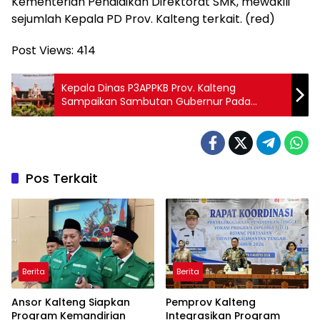
Kementerian Pendidikan Direktorat SMK, mewakili
sejumlah Kepala PD Prov. Kalteng terkait. (red)
Post Views:
414
Kepala Dinas P3APPKB Prov. Kalteng
Sampaikan Sambutan Gubernur Pada
Peringatan Hari Ibu ke-96 Tingkat Provinsi
Kalteng Tahun 2024
Pos Terkait
Berita
Berita
Ansor Kalteng Siapkan
Pemprov Kalteng
Program Kemandirian
Integrasikan Program