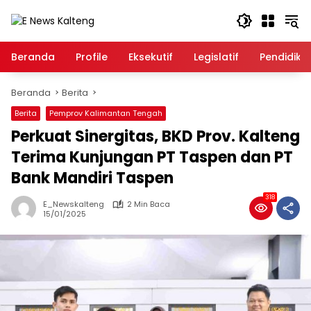
Langsung
ke
konten
Beranda
Profile
Eksekutif
Legislatif
Pendidika
Beranda
Berita
Berita
Pemprov Kalimantan Tengah
Perkuat Sinergitas, BKD Prov. Kalteng
Terima Kunjungan PT Taspen dan PT
Bank Mandiri Taspen
318
E_Newskalteng
2 Min Baca
15/01/2025