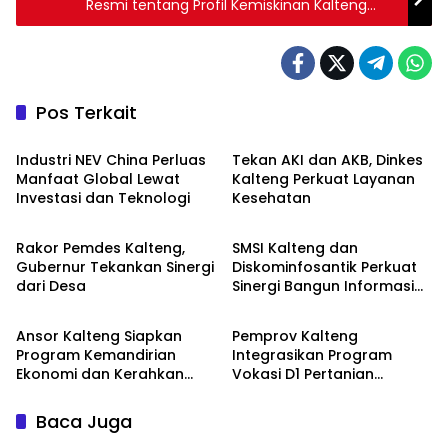
Resmi tentang Profil Kemiskinan Kalteng
September 2024 dan Tingkat Ketimpangan
Pengeluaran Penduduk September 2024
Pos Terkait
Berita
Berita
Industri NEV China Perluas
Tekan AKI dan AKB, Dinkes
Manfaat Global Lewat
Kalteng Perkuat Layanan
Investasi dan Teknologi
Kesehatan
Berita
Berita
Rakor Pemdes Kalteng,
SMSI Kalteng dan
Gubernur Tekankan Sinergi
Diskominfosantik Perkuat
dari Desa
Sinergi Bangun Informasi
Berita
Berita
Publik Berkualitas
Ansor Kalteng Siapkan
Pemprov Kalteng
Program Kemandirian
Integrasikan Program
Ekonomi dan Kerahkan
Vokasi D1 Pertanian
Banser Bantu Penanganan
dengan KHBS
Karhutla
Baca Juga