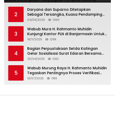
Daryana dan Suparno Ditetapkan
2
Sebagai Tersangka, Kuasa Pendamping
Men Gumpul: “Ini Diskriminasi Hukum, Kami
04/09/2025
1360
Minta Bukti”
Wabub Mura H. Rahmanto Muhidin
3
Kunjungi Kantor PLN di Banjarmasin Untuk
Usulkan Program Listrik Desa Tahun 2026
18/11/2025
1298
Bagian Perpustakaan Setda Katingan
4
Gelar Sosialisasi Surat Edaran Bersama
Tentang Budaya Literasi Membaca
25/04/2025
1282
Wabub Murung Raya H. Rahmanto Muhidin
5
Tegaskan Pentingnya Proses Verifikasi
Penerima Manfaat Program Kartu Hebat
19/07/2025
1189
BLT Tahun 2025