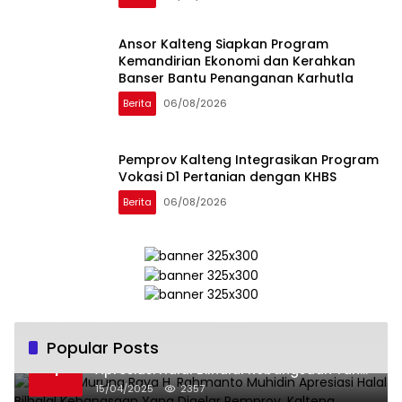
Ansor Kalteng Siapkan Program
Kemandirian Ekonomi dan Kerahkan
Banser Bantu Penanganan Karhutla
Berita
06/08/2026
Pemprov Kalteng Integrasikan Program
Vokasi D1 Pertanian dengan KHBS
Berita
06/08/2026
Popular Posts
Wabup Murung Raya H. Rahmanto Muhidin
1
Apresiasi Halal Bilhalal Kebangsaan Yang
Digelar Pemprov. Kalteng
15/04/2025
2357