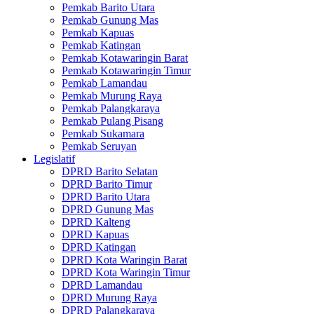
Pemkab Barito Utara
Pemkab Gunung Mas
Pemkab Kapuas
Pemkab Katingan
Pemkab Kotawaringin Barat
Pemkab Kotawaringin Timur
Pemkab Lamandau
Pemkab Murung Raya
Pemkab Palangkaraya
Pemkab Pulang Pisang
Pemkab Sukamara
Pemkab Seruyan
Legislatif
DPRD Barito Selatan
DPRD Barito Timur
DPRD Barito Utara
DPRD Gunung Mas
DPRD Kalteng
DPRD Kapuas
DPRD Katingan
DPRD Kota Waringin Barat
DPRD Kota Waringin Timur
DPRD Lamandau
DPRD Murung Raya
DPRD Palangkaraya