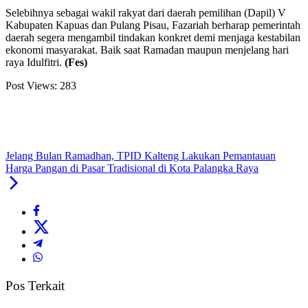
Selebihnya sebagai wakil rakyat dari daerah pemilihan (Dapil) V
Kabupaten Kapuas dan Pulang Pisau, Fazariah berharap pemerintah
daerah segera mengambil tindakan konkret demi menjaga kestabilan
ekonomi masyarakat. Baik saat Ramadan maupun menjelang hari
raya Idulfitri.
(Fe
s)
Post Views:
283
Jelang Bulan Ramadhan, TPID Kalteng Lakukan Pemantauan
Harga Pangan di Pasar Tradisional di Kota Palangka Raya
Pos Terkait