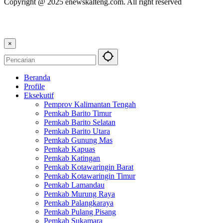
Copyright @ 2025 enewskalteng.com. All right reserved
×
Beranda
Profile
Eksekutif
Pemprov Kalimantan Tengah
Pemkab Barito Timur
Pemkab Barito Selatan
Pemkab Barito Utara
Pemkab Gunung Mas
Pemkab Kapuas
Pemkab Katingan
Pemkab Kotawaringin Barat
Pemkab Kotawaringin Timur
Pemkab Lamandau
Pemkab Murung Raya
Pemkab Palangkaraya
Pemkab Pulang Pisang
Pemkab Sukamara