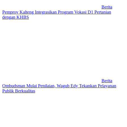
Berita
Pemprov Kalteng Integrasikan Program Vokasi D1 Pertanian
dengan KHBS
Berita
Ombudsman Mulai Penilaian, Wagub Edy Tekankan Pelayanan
Publik Berkualitas