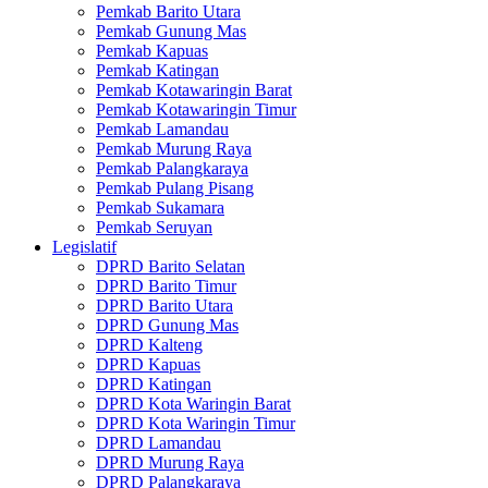
Pemkab Barito Utara
Pemkab Gunung Mas
Pemkab Kapuas
Pemkab Katingan
Pemkab Kotawaringin Barat
Pemkab Kotawaringin Timur
Pemkab Lamandau
Pemkab Murung Raya
Pemkab Palangkaraya
Pemkab Pulang Pisang
Pemkab Sukamara
Pemkab Seruyan
Legislatif
DPRD Barito Selatan
DPRD Barito Timur
DPRD Barito Utara
DPRD Gunung Mas
DPRD Kalteng
DPRD Kapuas
DPRD Katingan
DPRD Kota Waringin Barat
DPRD Kota Waringin Timur
DPRD Lamandau
DPRD Murung Raya
DPRD Palangkaraya