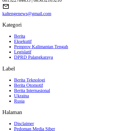
081322784455 | 085652105210
kaltengenews@gmail.com
Kategori
Berita
Eksekutif
Pemprov Kalimantan Tengah
Legislatif
DPRD Palangkaraya
Label
Berita Teknologi
Berita Otomotif
Berita Internasional
Ukraina
Rusia
Halaman
Disclaimer
Pedoman Media Siber