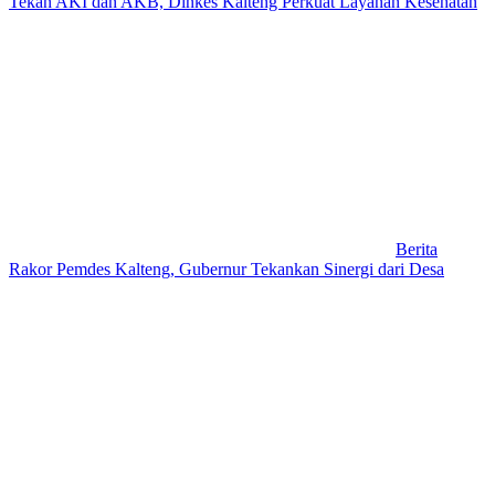
Tekan AKI dan AKB, Dinkes Kalteng Perkuat Layanan Kesehatan
Berita
Rakor Pemdes Kalteng, Gubernur Tekankan Sinergi dari Desa