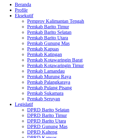
Beranda
Profile
Eksekutif
Pemprov Kalimantan Tengah
Pemkab Barito Timur
Pemkab Barito Selatan
Pemkab Barito Utara
Pemkab Gunung Mas
Pemkab Kapuas
Pemkab Katingan
Pemkab Kotawaringin Barat
Pemkab Kotawaringin Timur
Pemkab Lamandau
Pemkab Murung Raya
Pemkab Palangkaraya
Pemkab Pulang Pisang
Pemkab Sukamara
Pemkab Seruyan
Legislatif
DPRD Barito Selatan
DPRD Barito Timur
DPRD Barito Utara
DPRD Gunung Mas
DPRD Kalteng
DPRD Kapuas