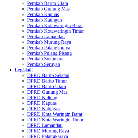
Pemkab Barito Utara
Pemkab Gunung Mas
Pemkab Kapuas
Pemkab Katingan
Pemkab Kotawaringin Barat
Pemkab Kotawaringin Timur
Pemkab Lamandau
Pemkab Murung Raya
Pemkab Palangkaraya
Pemkab Pulang Pisang
Pemkab Sukamara
Pemkab Seruyan
Legislatif
DPRD Barito Selatan
DPRD Barito Timur
DPRD Barito Utara
DPRD Gunung Mas
DPRD Kalteng
DPRD Kapuas
DPRD Katingan
DPRD Kota Waringin Barat
DPRD Kota Waringin Timur
DPRD Lamandau
DPRD Murung Raya
DPRD Palangkaraya