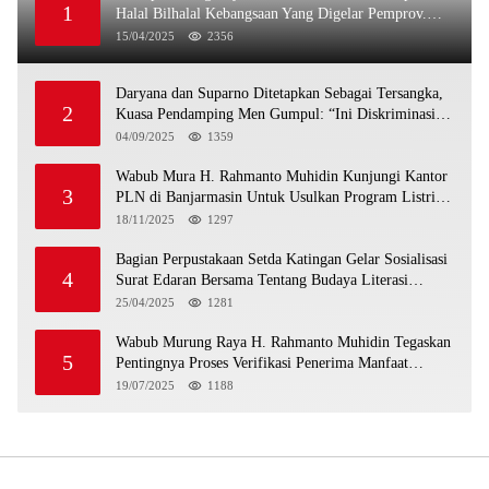
1
Halal Bilhalal Kebangsaan Yang Digelar Pemprov.
Kalteng
15/04/2025
2356
Daryana dan Suparno Ditetapkan Sebagai Tersangka,
2
Kuasa Pendamping Men Gumpul: “Ini Diskriminasi
Hukum, Kami Minta Bukti”
04/09/2025
1359
Wabub Mura H. Rahmanto Muhidin Kunjungi Kantor
3
PLN di Banjarmasin Untuk Usulkan Program Listrik
Desa Tahun 2026
18/11/2025
1297
Bagian Perpustakaan Setda Katingan Gelar Sosialisasi
4
Surat Edaran Bersama Tentang Budaya Literasi
Membaca
25/04/2025
1281
Wabub Murung Raya H. Rahmanto Muhidin Tegaskan
5
Pentingnya Proses Verifikasi Penerima Manfaat
Program Kartu Hebat BLT Tahun 2025
19/07/2025
1188