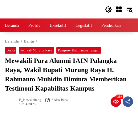
Langsung
ke
konten
Beranda
Profile
Eksekutif
Legislatif
Pendidikan
Beranda
Berita
Berita
Pemkab Murung Raya
Pemprov Kalimantan Tengah
Mewakili Para Alumni IAIN Palangka
Raya, Wakil Bupati Murung Raya H.
Rahmanto Muhidin Diminta Memberikan
Testimoni Kapabilitas Kampus
289
E_Newskalteng
2 Min Baca
17/04/2025