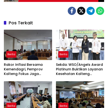
Bidang Transportasi
Pos Terkait
Berita
Berita
Rakor Inflasi Bersama
Sekda: WSO/Angels Award
Kemendagri, Pemprov
Platinum Buktikan Layanan
Kalteng Fokus Jaga
Kesehatan Kalteng
Stabilitas Harga Pangan
Berstandar Internasional
Berita
Berita