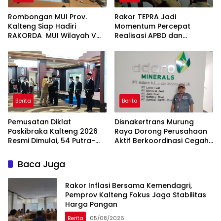
Rombongan MUI Prov.
Rakor TEPRA Jadi
Kalteng Siap Hadiri
Momentum Percepat
RAKORDA MUI Wilayah V
Realisasi APBD dan
se-Kalimantan di
Program Prioritas Kalteng
Pontianak
Berita
Berita
Pemusatan Diklat
Disnakertrans Murung
Paskibraka Kalteng 2026
Raya Dorong Perusahaan
Resmi Dimulai, 54 Putra-
Aktif Berkoordinasi Cegah
Putri Terbaik Siap Bertugas
Persoalan
Ketenagakerjaan
Baca Juga
Rakor Inflasi Bersama Kemendagri,
Pemprov Kalteng Fokus Jaga Stabilitas
Harga Pangan
Berita
05/08/2026