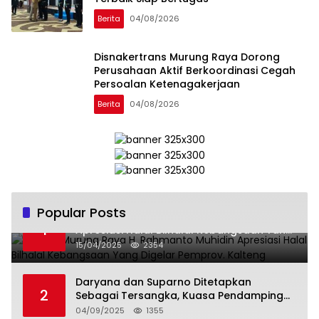
Berita
04/08/2026
Disnakertrans Murung Raya Dorong
Perusahaan Aktif Berkoordinasi Cegah
Persoalan Ketenagakerjaan
Berita
04/08/2026
Popular Posts
Wabup Murung Raya H. Rahmanto Muhidin
1
Apresiasi Halal Bilhalal Kebangsaan Yang
Digelar Pemprov. Kalteng
15/04/2025
2354
Daryana dan Suparno Ditetapkan
2
Sebagai Tersangka, Kuasa Pendamping
Men Gumpul: “Ini Diskriminasi Hukum, Kami
04/09/2025
1355