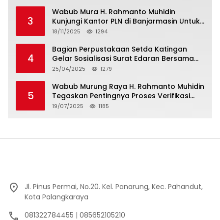
Minta Bukti”
Wabub Mura H. Rahmanto Muhidin
3
Kunjungi Kantor PLN di Banjarmasin Untuk
Usulkan Program Listrik Desa Tahun 2026
18/11/2025
1294
Bagian Perpustakaan Setda Katingan
4
Gelar Sosialisasi Surat Edaran Bersama
Tentang Budaya Literasi Membaca
25/04/2025
1279
Wabub Murung Raya H. Rahmanto Muhidin
5
Tegaskan Pentingnya Proses Verifikasi
Penerima Manfaat Program Kartu Hebat
19/07/2025
1185
BLT Tahun 2025
Jl. Pinus Permai, No.20. Kel. Panarung, Kec. Pahandut,
Kota Palangkaraya
081322784455 | 085652105210