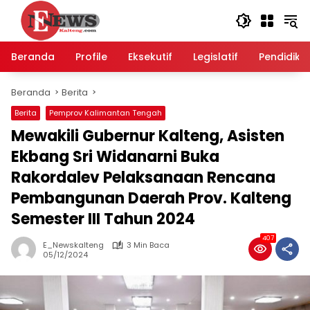
Langsung
ke
konten
Beranda
Profile
Eksekutif
Legislatif
Pendidika
Beranda
Berita
Berita
Pemprov Kalimantan Tengah
Mewakili Gubernur Kalteng, Asisten
Ekbang Sri Widanarni Buka
Rakordalev Pelaksanaan Rencana
Pembangunan Daerah Prov. Kalteng
Semester III Tahun 2024
407
E_Newskalteng
3 Min Baca
05/12/2024