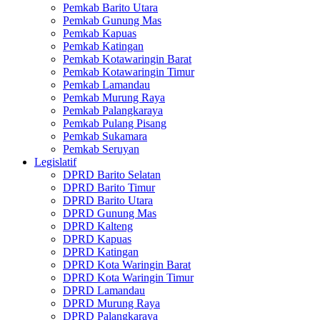
Pemkab Barito Utara
Pemkab Gunung Mas
Pemkab Kapuas
Pemkab Katingan
Pemkab Kotawaringin Barat
Pemkab Kotawaringin Timur
Pemkab Lamandau
Pemkab Murung Raya
Pemkab Palangkaraya
Pemkab Pulang Pisang
Pemkab Sukamara
Pemkab Seruyan
Legislatif
DPRD Barito Selatan
DPRD Barito Timur
DPRD Barito Utara
DPRD Gunung Mas
DPRD Kalteng
DPRD Kapuas
DPRD Katingan
DPRD Kota Waringin Barat
DPRD Kota Waringin Timur
DPRD Lamandau
DPRD Murung Raya
DPRD Palangkaraya