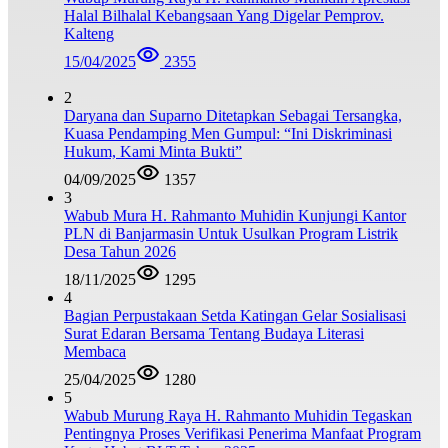
Halal Bilhalal Kebangsaan Yang Digelar Pemprov.
Kalteng
15/04/2025
2355
2
Daryana dan Suparno Ditetapkan Sebagai Tersangka,
Kuasa Pendamping Men Gumpul: “Ini Diskriminasi
Hukum, Kami Minta Bukti”
04/09/2025
1357
3
Wabub Mura H. Rahmanto Muhidin Kunjungi Kantor
PLN di Banjarmasin Untuk Usulkan Program Listrik
Desa Tahun 2026
18/11/2025
1295
4
Bagian Perpustakaan Setda Katingan Gelar Sosialisasi
Surat Edaran Bersama Tentang Budaya Literasi
Membaca
25/04/2025
1280
5
Wabub Murung Raya H. Rahmanto Muhidin Tegaskan
Pentingnya Proses Verifikasi Penerima Manfaat Program