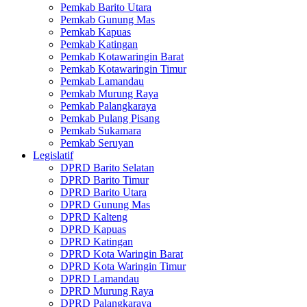
Pemkab Barito Utara
Pemkab Gunung Mas
Pemkab Kapuas
Pemkab Katingan
Pemkab Kotawaringin Barat
Pemkab Kotawaringin Timur
Pemkab Lamandau
Pemkab Murung Raya
Pemkab Palangkaraya
Pemkab Pulang Pisang
Pemkab Sukamara
Pemkab Seruyan
Legislatif
DPRD Barito Selatan
DPRD Barito Timur
DPRD Barito Utara
DPRD Gunung Mas
DPRD Kalteng
DPRD Kapuas
DPRD Katingan
DPRD Kota Waringin Barat
DPRD Kota Waringin Timur
DPRD Lamandau
DPRD Murung Raya
DPRD Palangkaraya