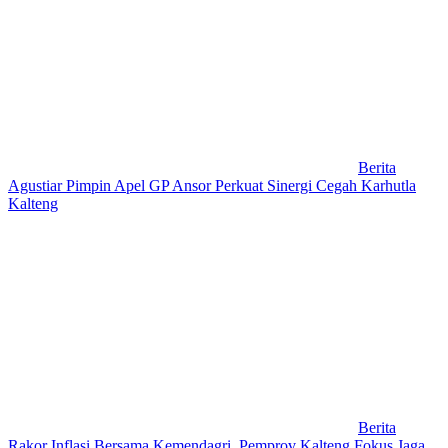
Berita
Agustiar Pimpin Apel GP Ansor Perkuat Sinergi Cegah Karhutla
Kalteng
Berita
Rakor Inflasi Bersama Kemendagri, Pemprov Kalteng Fokus Jaga