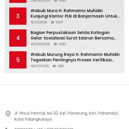
04/09/2025
1359
Minta Bukti”
Wabub Mura H. Rahmanto Muhidin
3
Kunjungi Kantor PLN di Banjarmasin Untuk
Usulkan Program Listrik Desa Tahun 2026
18/11/2025
1297
Bagian Perpustakaan Setda Katingan
4
Gelar Sosialisasi Surat Edaran Bersama
Tentang Budaya Literasi Membaca
25/04/2025
1282
Wabub Murung Raya H. Rahmanto Muhidin
5
Tegaskan Pentingnya Proses Verifikasi
Penerima Manfaat Program Kartu Hebat
19/07/2025
1188
BLT Tahun 2025
Jl. Pinus Permai, No.20. Kel. Panarung, Kec. Pahandut,
Kota Palangkaraya