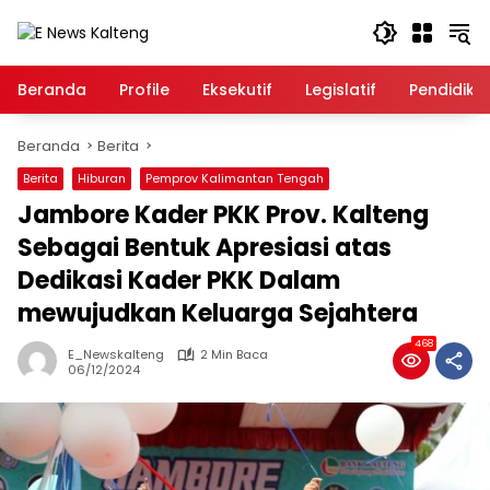
Langsung
ke
konten
Beranda
Profile
Eksekutif
Legislatif
Pendidika
Beranda
Berita
Berita
Hiburan
Pemprov Kalimantan Tengah
Jambore Kader PKK Prov. Kalteng
Sebagai Bentuk Apresiasi atas
Dedikasi Kader PKK Dalam
mewujudkan Keluarga Sejahtera
468
E_Newskalteng
2 Min Baca
06/12/2024