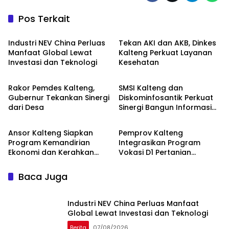
Pos Terkait
Berita
Berita
Industri NEV China Perluas
Tekan AKI dan AKB, Dinkes
Manfaat Global Lewat
Kalteng Perkuat Layanan
Investasi dan Teknologi
Kesehatan
Berita
Berita
Rakor Pemdes Kalteng,
SMSI Kalteng dan
Gubernur Tekankan Sinergi
Diskominfosantik Perkuat
dari Desa
Sinergi Bangun Informasi
Berita
Berita
Publik Berkualitas
Ansor Kalteng Siapkan
Pemprov Kalteng
Program Kemandirian
Integrasikan Program
Ekonomi dan Kerahkan
Vokasi D1 Pertanian
Banser Bantu Penanganan
dengan KHBS
Karhutla
Baca Juga
Industri NEV China Perluas Manfaat
Global Lewat Investasi dan Teknologi
Berita
07/08/2026