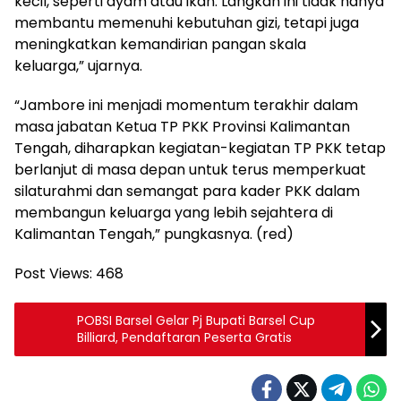
kecil, seperti ayam atau ikan. Langkah ini tidak hanya
membantu memenuhi kebutuhan gizi, tetapi juga
meningkatkan kemandirian pangan skala
keluarga,” ujarnya.
“Jambore ini menjadi momentum terakhir dalam
masa jabatan Ketua TP PKK Provinsi Kalimantan
Tengah, diharapkan kegiatan-kegiatan TP PKK tetap
berlanjut di masa depan untuk terus memperkuat
silaturahmi dan semangat para kader PKK dalam
membangun keluarga yang lebih sejahtera di
Kalimantan Tengah,” pungkasnya. (red)
Post Views:
468
POBSI Barsel Gelar Pj Bupati Barsel Cup
Billiard, Pendaftaran Peserta Gratis