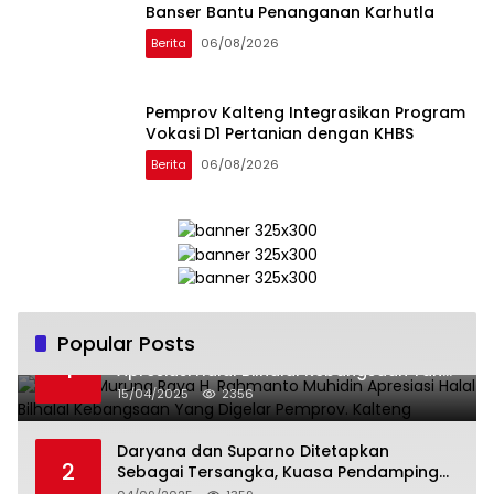
Banser Bantu Penanganan Karhutla
Berita
06/08/2026
Pemprov Kalteng Integrasikan Program
Vokasi D1 Pertanian dengan KHBS
Berita
06/08/2026
Popular Posts
Wabup Murung Raya H. Rahmanto Muhidin
1
Apresiasi Halal Bilhalal Kebangsaan Yang
Digelar Pemprov. Kalteng
15/04/2025
2356
Daryana dan Suparno Ditetapkan
2
Sebagai Tersangka, Kuasa Pendamping
Men Gumpul: “Ini Diskriminasi Hukum, Kami