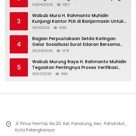
Men Gumpul: “Ini Diskriminasi Hukum, Kami
04/09/2025
1357
Minta Bukti”
Wabub Mura H. Rahmanto Muhidin
3
Kunjungi Kantor PLN di Banjarmasin Untuk
Usulkan Program Listrik Desa Tahun 2026
18/11/2025
1295
Bagian Perpustakaan Setda Katingan
4
Gelar Sosialisasi Surat Edaran Bersama
Tentang Budaya Literasi Membaca
25/04/2025
1279
Wabub Murung Raya H. Rahmanto Muhidin
5
Tegaskan Pentingnya Proses Verifikasi
Penerima Manfaat Program Kartu Hebat
19/07/2025
1186
BLT Tahun 2025
Jl. Pinus Permai, No.20. Kel. Panarung, Kec. Pahandut,
Kota Palangkaraya