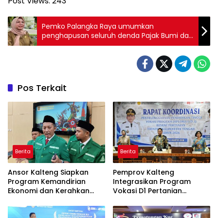
Post Views:
243
Pemko Palangka Raya umumkan
penghapusan seluruh denda Pajak Bumi dan
Bangunan Perdesaan dan Perkotaan
Pos Terkait
Berita
Berita
Ansor Kalteng Siapkan
Pemprov Kalteng
Program Kemandirian
Integrasikan Program
Ekonomi dan Kerahkan
Vokasi D1 Pertanian
Banser Bantu Penanganan
dengan KHBS
Karhutla