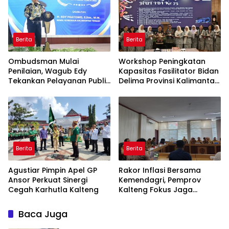
Berita
Berita
Ombudsman Mulai
Workshop Peningkatan
Penilaian, Wagub Edy
Kapasitas Fasilitator Bidan
Tekankan Pelayanan Publik
Delima Provinsi Kalimantan
Berkualitas
Tengah
Berita
Berita
Agustiar Pimpin Apel GP
Rakor Inflasi Bersama
Ansor Perkuat Sinergi
Kemendagri, Pemprov
Cegah Karhutla Kalteng
Kalteng Fokus Jaga
Stabilitas Harga Pangan
Baca Juga