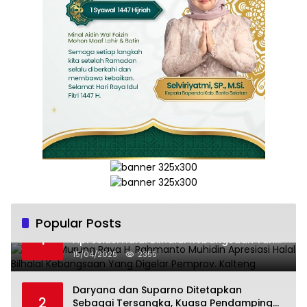
Popular Posts
Wabup Murung Raya H. Rahmanto Muhidin
1
Apresiasi Halal Bilhalal Kebangsaan Yang
Digelar Pemprov. Kalteng
15/04/2025
2355
Daryana dan Suparno Ditetapkan
2
Sebagai Tersangka, Kuasa Pendamping