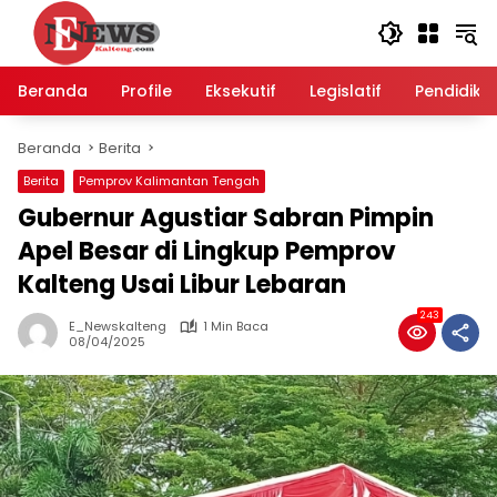
Langsung
ke
konten
Beranda
Profile
Eksekutif
Legislatif
Pendidika
Beranda
Berita
Berita
Pemprov Kalimantan Tengah
Gubernur Agustiar Sabran Pimpin
Apel Besar di Lingkup Pemprov
Kalteng Usai Libur Lebaran
243
E_Newskalteng
1 Min Baca
08/04/2025