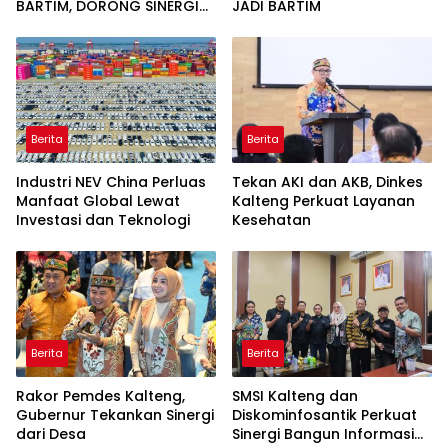
BARTIM, DORONG SINERGI
JADI BARTIM
PEMBANGUNAN
Berita
Berita
Industri NEV China Perluas
Tekan AKI dan AKB, Dinkes
Manfaat Global Lewat
Kalteng Perkuat Layanan
Investasi dan Teknologi
Kesehatan
Berita
Berita
Rakor Pemdes Kalteng,
SMSI Kalteng dan
Gubernur Tekankan Sinergi
Diskominfosantik Perkuat
dari Desa
Sinergi Bangun Informasi