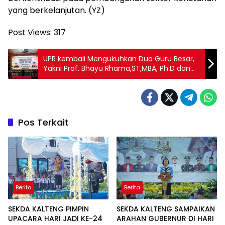
yang berkelanjutan. (YZ)
Post Views:
317
UPR kembali Mengukuhkan Dua Guru Besar,
Yakni Prof. Bhayu Rhama,ST,MBA, Ph.D dan
Prof. Dr. Gunarjo Suryanto Budi M.Sc.
Pos Terkait
Berita
Berita
SEKDA KALTENG PIMPIN
SEKDA KALTENG SAMPAIKAN
UPACARA HARI JADI KE-24
ARAHAN GUBERNUR DI HARI