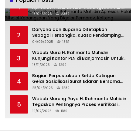
Wabup Murung Raya H. Rahmanto Muhidin
1
Apresiasi Halal Bilhalal Kebangsaan Yang
Digelar Pemprov. Kalteng
15/04/2025
2357
Daryana dan Suparno Ditetapkan
2
Sebagai Tersangka, Kuasa Pendamping
Men Gumpul: “Ini Diskriminasi Hukum, Kami
04/09/2025
1361
Minta Bukti”
Wabub Mura H. Rahmanto Muhidin
3
Kunjungi Kantor PLN di Banjarmasin Untuk
Usulkan Program Listrik Desa Tahun 2026
18/11/2025
1299
Bagian Perpustakaan Setda Katingan
4
Gelar Sosialisasi Surat Edaran Bersama
Tentang Budaya Literasi Membaca
25/04/2025
1282
Wabub Murung Raya H. Rahmanto Muhidin
5
Tegaskan Pentingnya Proses Verifikasi
Penerima Manfaat Program Kartu Hebat
19/07/2025
1189
BLT Tahun 2025