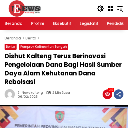
Langsung
ke
konten
Beranda
Profile
Eksekutif
Legislatif
Pendidika
Beranda
Berita
Berita
Pemprov Kalimantan Tengah
Dishut Kalteng Terus Berinovasi
Pengelolaan Dana Bagi Hasil Sumber
Daya Alam Kehutanan Dana
Reboisasi
317
E_Newskalteng
2 Min Baca
06/02/2025