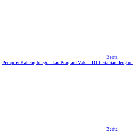
Berita
Pemprov Kalteng Integrasikan Program Vokasi D1 Pertanian denga
Berita