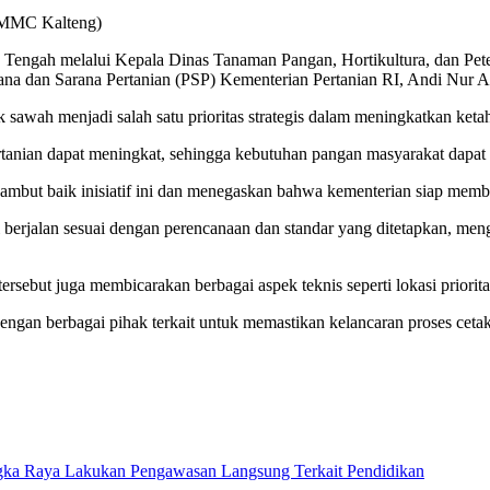
o/MMC Kalteng)
 Tengah melalui Kepala Dinas Tanaman Pangan, Hortikultura, dan Pete
ana dan Sarana Pertanian (PSP) Kementerian Pertanian RI, Andi Nur A
 sawah menjadi salah satu prioritas strategis dalam meningkatkan ke
anian dapat meningkat, sehingga kebutuhan pangan masyarakat dapat t
ambut baik inisiatif ini dan menegaskan bahwa kementerian siap memb
erjalan sesuai dengan perencanaan dan standar yang ditetapkan, men
ersebut juga membicarakan berbagai aspek teknis seperti lokasi priori
engan berbagai pihak terkait untuk memastikan kelancaran proses cet
ka Raya Lakukan Pengawasan Langsung Terkait Pendidikan