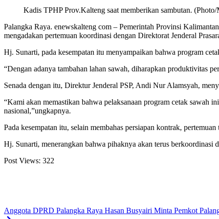
Kadis TPHP Prov.Kalteng saat memberikan sambutan. (Phot
Palangka Raya. enewskalteng com – Pemerintah Provinsi Kalimantan
mengadakan pertemuan koordinasi dengan Direktorat Jenderal Prasar
Hj. Sunarti, pada kesempatan itu menyampaikan bahwa program cetak
“Dengan adanya tambahan lahan sawah, diharapkan produktivitas pert
Senada dengan itu, Direktur Jenderal PSP, Andi Nur Alamsyah, meny
“Kami akan memastikan bahwa pelaksanaan program cetak sawah ini b
nasional,”ungkapnya.
Pada kesempatan itu, selain membahas persiapan kontrak, pertemuan t
Hj. Sunarti, menerangkan bahwa pihaknya akan terus berkoordinasi d
Post Views:
322
Anggota DPRD Palangka Raya Hasan Busyairi Minta Pemkot Palang